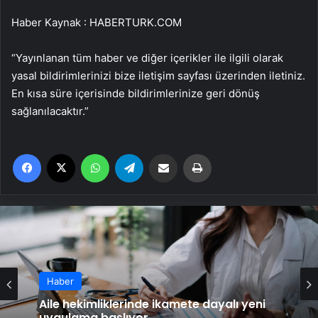
Haber Kaynak : HABERTURK.COM
“Yayınlanan tüm haber ve diğer içerikler ile ilgili olarak
yasal bildirimlerinizi bize iletişim sayfası üzerinden iletiniz.
En kısa süre içerisinde bildirimlerinize geri dönüş
sağlanılacaktır.”
Facebook
X
WhatsApp
Telegram
Email'den paylaş
Yaz
Haber
Aile hekimliklerinde ikamete dayalı yeni
uygulama başlıyor