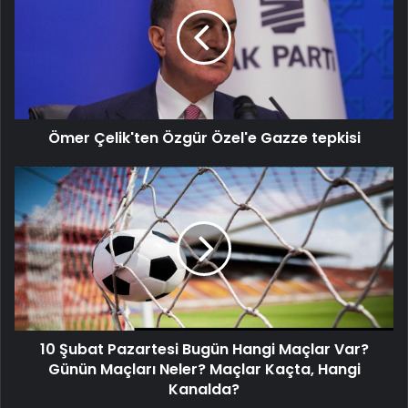
Özgür
Özel'e
Gazze
tepkisi
Ömer Çelik'ten Özgür Özel'e Gazze tepkisi
10
Şubat
Pazartesi
Bugün
Hangi
Maçlar
Var?
Günün
Maçları
10 Şubat Pazartesi Bugün Hangi Maçlar Var?
Neler?
Maçlar
Günün Maçları Neler? Maçlar Kaçta, Hangi
Kaçta,
Kanalda?
Hangi