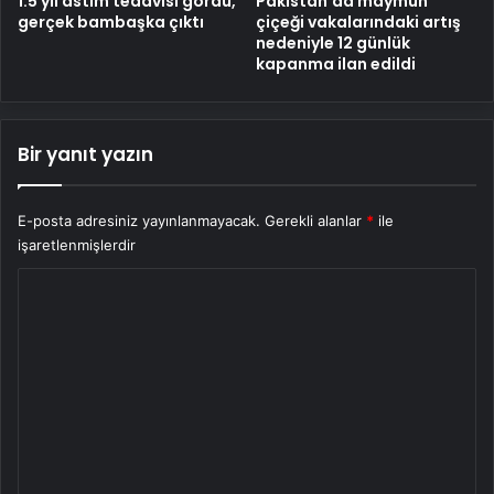
1.5 yıl astım tedavisi gördü,
Pakistan’da maymun
gerçek bambaşka çıktı
çiçeği vakalarındaki artış
nedeniyle 12 günlük
kapanma ilan edildi
Bir yanıt yazın
E-posta adresiniz yayınlanmayacak.
Gerekli alanlar
*
ile
işaretlenmişlerdir
Y
o
r
u
m
*