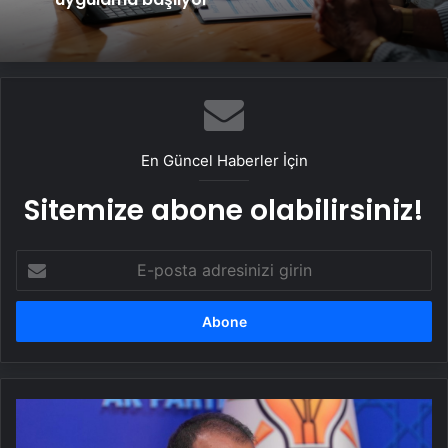
En Güncel Haberler İçin
Sitemize abone olabilirsiniz!
E-
posta
adresinizi
girin
Ömer
Çelik'ten