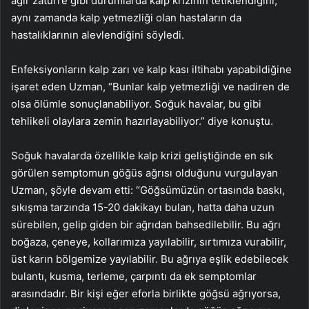
ağır zatürre gibi durumlarda kalp krizinin tetiklendiğini,
aynı zamanda kalp yetmezliği olan hastaların da
hastalıklarının alevlendiğini söyledi.
Enfeksiyonların kalp zarı ve kalp kası iltihabı yapabildiğine
işaret eden Uzman, “Bunlar kalp yetmezliği ve nadiren de
olsa ölümle sonuçlanabiliyor. Soğuk havalar, bu gibi
tehlikeli olaylara zemin hazırlayabiliyor.” diye konuştu.
Soğuk havalarda özellikle kalp krizi geliştiğinde en sık
görülen semptomun göğüs ağrısı olduğunu vurgulayan
Uzman, şöyle devam etti: “Göğsümüzün ortasında baskı,
sıkışma tarzında 15-20 dakikayı bulan, hatta daha uzun
sürebilen, gelip giden bir ağrıdan bahsedilebilir. Bu ağrı
boğaza, çeneye, kollarımıza yayılabilir, sırtımıza vurabilir,
üst karın bölgemize yayılabilir. Bu ağrıya eşlik edebilecek
bulantı, kusma, terleme, çarpıntı da ek semptomlar
arasındadır. Bir kişi eğer eforla birlikte göğsü ağrıyorsa,