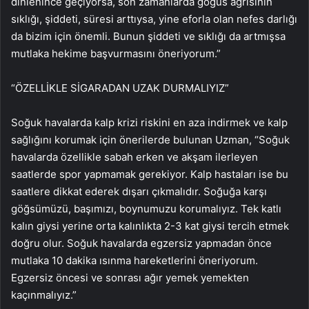
dinlenince geçiyorsa, son zamanlarda göğüs ağrısının
sıklığı, şiddeti, süresi arttıysa, yine eforla olan nefes darlığı
da bizim için önemli. Bunun şiddeti ve sıklığı da artmışsa
mutlaka hekime başvurmasını öneriyorum.”
“ÖZELLİKLE SİGARADAN UZAK DURMALIYIZ”
Soğuk havalarda kalp krizi riskini en aza indirmek ve kalp
sağlığını korumak için önerilerde bulunan Uzman, “Soğuk
havalarda özellikle sabah erken ve akşam ilerleyen
saatlerde spor yapmamak gerekiyor. Kalp hastaları ise bu
saatlere dikkat ederek dışarı çıkmalıdır. Soğuğa karşı
göğsümüzü, başımızı, boynumuzu korumalıyız. Tek katlı
kalın giysi yerine orta kalınlıkta 2-3 kat giysi tercih etmek
doğru olur. Soğuk havalarda egzersiz yapmadan önce
mutlaka 10 dakika ısınma hareketlerini öneriyorum.
Egzersiz öncesi ve sonrası ağır yemek yemekten
kaçınmalıyız.”