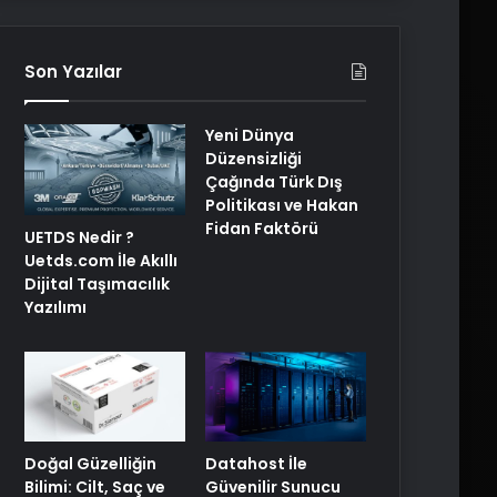
Son Yazılar
Yeni Dünya
Düzensizliği
Çağında Türk Dış
Politikası ve Hakan
Fidan Faktörü
UETDS Nedir ?
Uetds.com İle Akıllı
Dijital Taşımacılık
Yazılımı
Doğal Güzelliğin
Datahost İle
Bilimi: Cilt, Saç ve
Güvenilir Sunucu