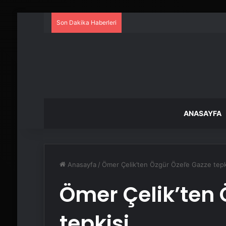
Son Dakika Haberleri
ANASAYFA
Anasayfa
/
Ömer Çelik’ten Özgür Özel’e Gazze tepk
Ömer Çelik’ten 
tepkisi