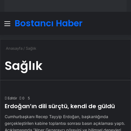
Bostancı Haber
Menü
A
Anasayfa
/
Sağlık
Sağlık
Editör
0
5
Erdoğan’ın dili sürçtü, kendi de güldü
Cumhurbaşkanı Recep Tayyip Erdoğan, başkanlığında
gerçekleştirilen kabine toplantısı sonrası basın açıklaması yaptı.
Açıklamasında “Alper Gezeravcı görevini ve bilimsel deneyleri