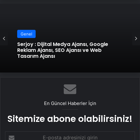
Genel
Genel
UETDS Nedir ? Uetds.com İle Akıllı Dijital
Taşımacılık Yazılımı
Serjoy : Dijital Medya Ajansı, Google
Reklam Ajansı, SEO Ajansı ve Web
Tasarım Ajansı
En Güncel Haberler İçin
Sitemize abone olabilirsiniz!
E-