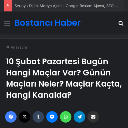
Serjoy : Dijital Medya Ajansı, Google Reklam Ajansı, SEO Ajansı ve Web Tasarım Ajansı
Bostancı Haber
Menü
A
Anasayfa
10 Şubat Pazartesi Bugün
Hangi Maçlar Var? Günün
Maçları Neler? Maçlar Kaçta,
Hangi Kanalda?
Facebook
X
Tumblr
Messenger
WhatsApp
Telegram
Email'den paylaş