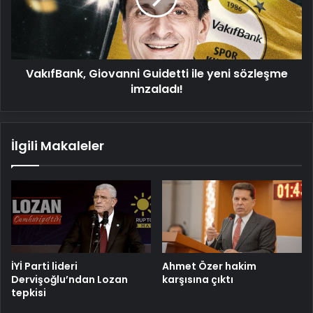
sözleşme
imzaladı!
VakıfBank, Giovanni Guidetti ile yeni sözleşme
imzaladı!
İlgili Makaleler
İYİ Parti lideri
Ahmet Özer hakim
Dervişoğlu’ndan Lozan
karşısına çıktı
tepkisi