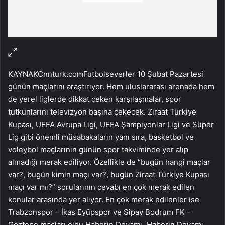
KAYNAK
Cnnturk.com
Futbolseverler 10 Şubat Pazartesi
günün maçlarını araştırıyor. Hem uluslararası arenada hem
de yerel liglerde dikkat çeken karşılaşmalar, spor
tutkunlarını televizyon başına çekecek. Ziraat Türkiye
Kupası, UEFA Avrupa Ligi, UEFA Şampiyonlar Ligi ve Süper
Lig gibi önemli müsabakaların yanı sıra, basketbol ve
voleybol maçlarının günün spor takviminde yer alıp
almadığı merak ediliyor. Özellikle de “bugün hangi maçlar
var?, bugün kimin maçı var?, bugün Ziraat Türkiye Kupası
maçı var mı?” sorularının cevabı en çok merak edilen
konular arasında yer alıyor. En çok merak edilenler ise
Trabzonspor – İkas Eyüpspor ve Sipay Bodrum FK –
Göztepe maçları oldu.
Haberin Devamı
Haberin Devamı