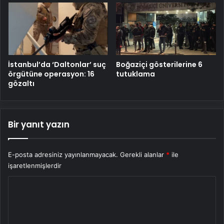
İstanbul’da ‘Daltonlar’ suç
Boğaziçi gösterilerine 6
örgütüne operasyon: 16
tutuklama
gözaltı
Bir yanıt yazın
E-posta adresiniz yayınlanmayacak.
Gerekli alanlar
*
ile
işaretlenmişlerdir
Y
o
r