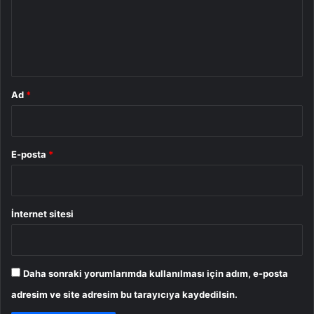
u
m
*
Ad
*
E-posta
*
İnternet sitesi
Daha sonraki yorumlarımda kullanılması için adım, e-posta
adresim ve site adresim bu tarayıcıya kaydedilsin.