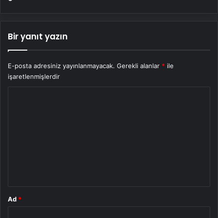
Bir yanıt yazın
E-posta adresiniz yayınlanmayacak.
Gerekli alanlar
*
ile
işaretlenmişlerdir
Y
o
r
u
m
*
Ad
*