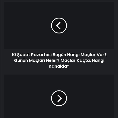
10
Şubat
Pazartesi
Bugün
Hangi
Maçlar
Var?
Günün
Maçları
10 Şubat Pazartesi Bugün Hangi Maçlar Var?
Neler?
Maçlar
Günün Maçları Neler? Maçlar Kaçta, Hangi
Kaçta,
Kanalda?
Hangi
Kanalda?
Adana
Demirspor'un,
Galatasaray
maçından
çekilmesi
Avrupa'da
geniş
yankı