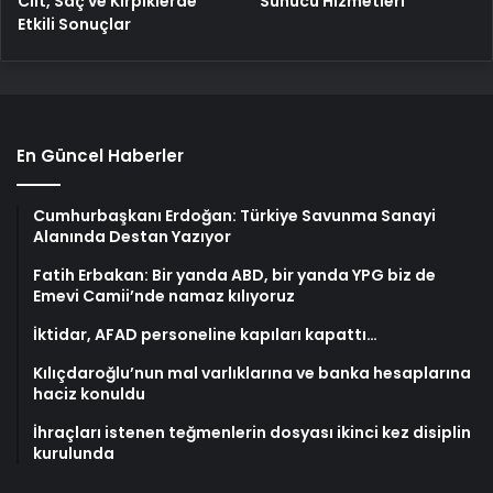
Cilt, Saç ve Kirpiklerde
Sunucu Hizmetleri
Etkili Sonuçlar
En Güncel Haberler
Cumhurbaşkanı Erdoğan: Türkiye Savunma Sanayi
Alanında Destan Yazıyor
Fatih Erbakan: Bir yanda ABD, bir yanda YPG biz de
Emevi Camii’nde namaz kılıyoruz
İktidar, AFAD personeline kapıları kapattı…
Kılıçdaroğlu’nun mal varlıklarına ve banka hesaplarına
haciz konuldu
İhraçları istenen teğmenlerin dosyası ikinci kez disiplin
kurulunda