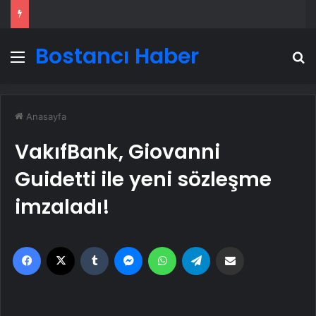
Bostancı Haber
Menü
A
Anasayfa
VakıfBank, Giovanni
Guidetti ile yeni sözleşme
imzaladı!
Facebook
X
Tumblr
Messenger
WhatsApp
Telegram
Email'den paylaş