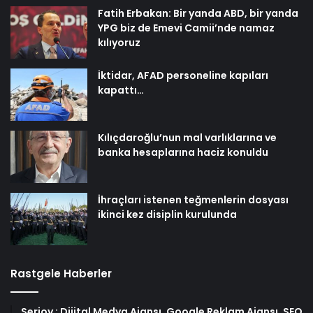
Fatih Erbakan: Bir yanda ABD, bir yanda
YPG biz de Emevi Camii’nde namaz
kılıyoruz
İktidar, AFAD personeline kapıları
kapattı…
Kılıçdaroğlu’nun mal varlıklarına ve
banka hesaplarına haciz konuldu
İhraçları istenen teğmenlerin dosyası
ikinci kez disiplin kurulunda
Rastgele Haberler
Serjoy : Dijital Medya Ajansı, Google Reklam Ajansı, SEO