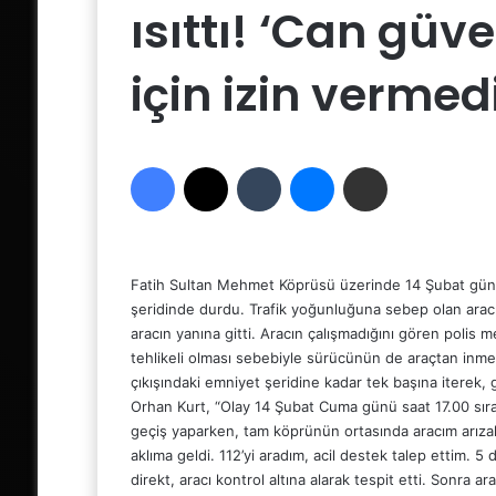
ısıttı! ‘Can gü
için izin vermedi
Facebook
X
Tumblr
Messenger
Email'den paylaş
Fatih Sultan Mehmet Köprüsü üzerinde 14 Şubat günü
şeridinde durdu. Trafik yoğunluğuna sebep olan aracı 
aracın yanına gitti. Aracın çalışmadığını gören polis m
tehlikeli olması sebebiyle sürücünün de araçtan inm
çıkışındaki emniyet şeridine kadar tek başına iterek,
Orhan Kurt, “Olay 14 Şubat Cuma günü saat 17.00 sır
geçiş yaparken, tam köprünün ortasında aracım arıza
aklıma geldi. 112’yi aradım, acil destek talep ettim. 5
direkt, aracı kontrol altına alarak tespit etti. Sonra 