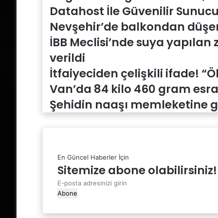
Datahost İle Güvenilir Sunucu
Nevşehir’de balkondan düşen
İBB Meclisi’nde suya yapılan 
verildi
İtfaiyeciden çelişkili ifade! “
Van’da 84 kilo 460 gram esrar
Şehidin naaşı memleketine ge
En Güncel Haberler İçin
Sitemize abone olabilirsiniz!
E-
posta
adresinizi
girin