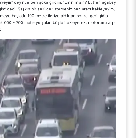
kleyeyim’ deyince ben şoka girdim. ‘Emin misin? Lütfen ağabey’
im’ dedi. Şaşkın bir şekilde ‘İsterseniz ben aracı itekleyeyim,
meye başladı. 100 metre ileriye aldıktan sonra, geri gidip
aşık 600 – 700 metreye yakın böyle itekleyerek, motorunu alıp
di.