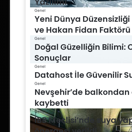
Yazılımı
Genel
Yeni Dünya Düzensizliği 
ve Hakan Fidan Faktörü
Genel
Doğal Güzelliğin Bilimi: C
Sonuçlar
Genel
Datahost İle Güvenilir 
Genel
Nevşehir’de balkondan 
kaybetti
Genel
İBB Meclisi’nde suya yap
önergesi verildi