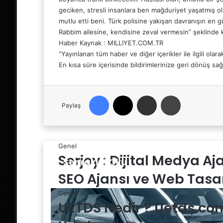
geciken, stresli insanlara ben mağduriyet yaşatmış o
mutlu etti beni. Türk polisine yakışan davranışın en g
Rabbim ailesine, kendisine zeval vermesin” şeklinde
Haber Kaynak : MILLIYET.COM.TR
“Yayınlanan tüm haber ve diğer içerikler ile ilgili olarak
En kısa süre içerisinde bildirimlerinize geri dönüş sağl
Facebook
X
Email'den paylaş
Yaz
Paylaş
Genel
Serjoy : Dijital Medya A
Sonrakini Oku
SEO Ajansı ve Web Tasa
Genel
UETDS Nedir ? Uetds.com İ