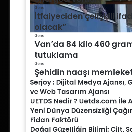
Genel
İtfaiyeciden çelişkili ifa
olacak”
Genel
Van’da 84 kilo 460 gram 
tutuklama
Genel
Şehidin naaşı memleketi
Serjoy : Dijital Medya Ajansı,
ve Web Tasarım Ajansı
UETDS Nedir ? Uetds.com İle Ak
Yeni Dünya Düzensizliği Çağı
Fidan Faktörü
Doğal Güzelliğin Bilimi: Cilt, 