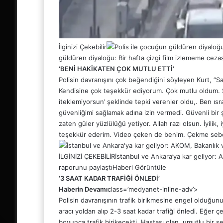
İlginizi Çekebilir
güldüren diyaloğu: Bir hafta çizgi film izlememe cezas
‘BENİ HAKİKATEN ÇOK MUTLU ETTİ’
Polisin davranışını çok beğendiğini söyleyen Kurt, “Sa
Kendisine çok teşekkür ediyorum. Çok mutlu oldum. S
iteklemiyorsun’ şeklinde tepki verenler oldu,. Ben ısr
güvenliğimi sağlamak adına izin vermedi. Güvenli bir
zaten güler yüzlülüğü yetiyor. Allah razı olsun. İyilik, i
teşekkür ederim. Video çeken de benim. Çekme sebebi
İLGİNİZİ ÇEKEBİLİR
İstanbul ve Ankara’ya kar geliyor: 
raporunu paylaştı
Haberi Görüntüle
‘3 SAAT KADAR TRAFİĞİ ÖNLEDİ’
Haberin Devamı
class=’medyanet-inline-adv’>
Polisin davranışının trafik birikmesine engel olduğunu 
aracı yoldan alıp 2-3 saat kadar trafiği önledi. Eğer ç
boyunca trafik birikecekti. Hastası olan, umutlu bir 