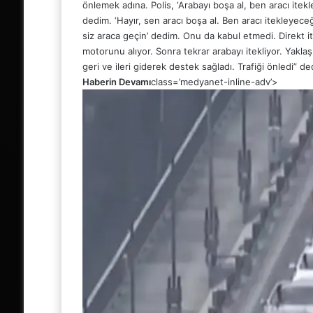
önlemek adına. Polis, ‘Arabayı boşa al, ben aracı ite
dedim. ‘Hayır, sen aracı boşa al. Ben aracı itekleyeceğ
siz araca geçin’ dedim. Onu da kabul etmedi. Direkt it
motorunu alıyor. Sonra tekrar arabayı itekliyor. Yakl
geri ve ileri giderek destek sağladı. Trafiği önledi” de
Haberin Devamı
class=’medyanet-inline-adv’>