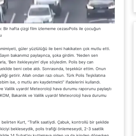
Polis ile çocuğun
ı
mimiyeti, güler yüzlülüğü ile beni hakikaten çok mutlu etti.
ayın bakanımız paylaşınca, şoka girdim. ‘Neden sen
arla, ‘Ben itekleyeyim’ diye söyledim. Polis bey can
 şekilde beni cebe aldı. Sonrasında, teşekkür ettim. Onun
yiliği getirir. Allah ondan razı olsun. Türk Polis Teşkilatına
m ise, o mutlu anı kaydetmekti” ifadelerini kullandı.
AKOM, Bakanlık ve Valilik uyardı! Meteoroloji hava durumu
belirten Kurt, “Trafik saatiydi. Çabuk, kontrollü bir şekilde
ekiciyi bekleseydik, polis trafiği önlemeseydi, 2-3 saatlik
şekilde 14 Şubat’ını kutlamaya giden ya da işinden dönerken