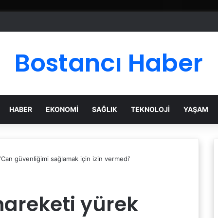
Bostancı Haber
HABER
EKONOMI
SAĞLIK
TEKNOLOJI
YAŞAM
! ‘Can güvenliğimi sağlamak için izin vermedi’
 hareketi yürek