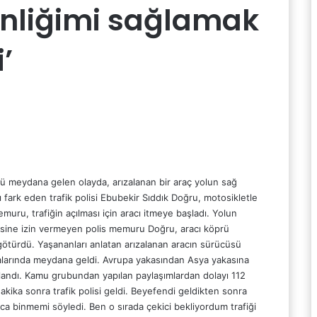
venliğimi sağlamak
’
 meydana gelen olayda, arızalanan bir araç yolun sağ
fark eden trafik polisi Ebubekir Sıddık Doğru, motosikletle
emuru, trafiğin açılması için aracı itmeye başladı. Yolun
esine izin vermeyen polis memuru Doğru, aracı köprü
 götürdü. Yaşananları anlatan arızalanan aracın sürücüsü
alarında meydana geldi. Avrupa yakasından Asya yakasına
landı. Kamu grubundan yapılan paylaşımlardan dolayı 112
 dakika sonra trafik polisi geldi. Beyefendi geldikten sonra
araca binmemi söyledi. Ben o sırada çekici bekliyordum trafiği