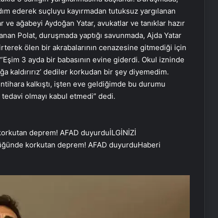
rdım ederek suçluyu kayırmadan tutuksuz yargılanan
ar ve ağabeyi Aydoğan Yatar, avukatlar ve tanıklar hazır
nan Polat, duruşmada yaptığı savunmada, Ajda Yatar
irterek ölen bir akrabalarının cenazesine gitmediği için
t, “Eşim 3 ayda bir babasının evine giderdi. Okul izninde
ağa kaldırırız’ dediler korkudan bir şey diyemedim.
intihara kalkıştı, işten eve geldiğimde bu durumu
tedavi olmayı kabul etmedi” dedi.
İLGİNİZİ
lüğünde korkutan deprem! AFAD duyurdu
Haberi