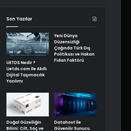
Son Yazılar
Yeni Dünya
Düzensizliği
Çağında Türk Dış
Politikası ve Hakan
Fidan Faktörü
UETDS Nedir ?
Uetds.com İle Akıllı
Dijital Taşımacılık
Yazılımı
Doğal Güzelliğin
Datahost İle
Bilimi: Cilt, Saç ve
Güvenilir Sunucu