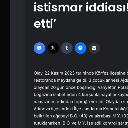
istismar iddias
etti’
Facebook
X
Tumblr
Messenger
Email'den paylaş
Olay, 22 Kasım 2023 tarihinde Körfez ilçesine 
restoranda meydana geldi. 3 çocuk annesi Ajda
olaydan 20 gün önce boşandığı Vahyettin Polat 
boğazına isabet eden 4 kurşunla hayatını kaybet
namazının ardından toprağa verildi. Olaydan so
Altınova ilçesindeki İlçe Jandarma Komutanlığı’
belirtilen ağabeyi B.Ö. (40) ve akrabası M.Y. (39
tutuklanırken, B.Ö. ve M.Y. ise adli kontrol şartı