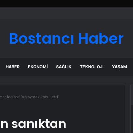
Bostancı Haber
HABER
EKONOMI
SAĞLIK
TEKNOLOJI
YAŞAM
ar iddiası! ‘Ağlayarak kabul etti’
en sanıktan