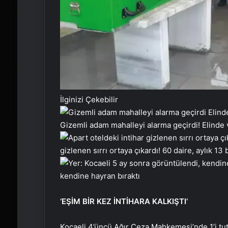
İlginizi Çekebilir
Gizemli adam mahalleyi alarma geçirdi! Elinde val
gizlenen sırrı ortaya çıkardı! 60 daire, aylık 13 
kendine hayran bıraktı
‘EŞİM BİR KEZ İNTİHARA KALKIŞTI’
Kocaeli 4’üncü Ağır Ceza Mahkemesi’nde 1’i tu