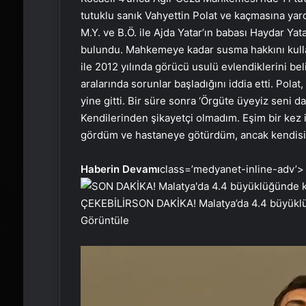
tutuklu sanık Vahyettin Polat ve kaçmasına ya
M.Y. ve B.Ö. ile Ajda Yatar’ın babası Haydar Yat
bulundu. Mahkemeye kadar susma hakkını kulla
ile 2012 yılında görücü usulü evlendiklerini bel
aralarında sorunlar başladığını iddia etti. Pola
yine gitti. Bir süre sonra ‘Örgüte üyeyiz seni d
Kendilerinden şikayetçi olmadım. Eşim bir kez 
gördüm ve hastaneye götürdüm, ancak kendisi 
Haberin Devamı
class=’medyanet-inline-adv’>
ÇEKEBİLİR
SON DAKİKA! Malatya’da 4.4 büyük
Görüntüle