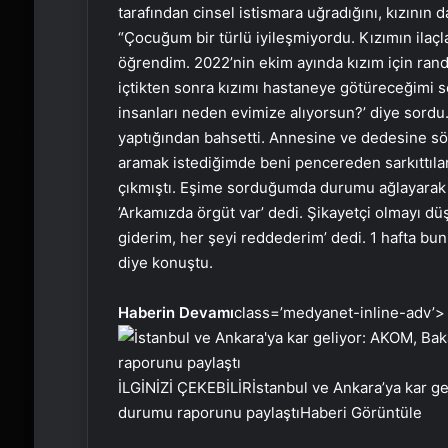
tarafından cinsel istismara uğradığını, kızının d
“Çocuğum bir türlü iyileşmiyordu. Kızımın ilaçl
öğrendim. 2022’nin ekim ayında kızım için ran
içtikten sonra kızımı hastaneye götüreceğimi 
insanları neden evimize alıyorsun?’ diye sordu
yaptığından bahsetti. Annesine ve dedesine söy
aramak istediğimde beni pencereden sarkıttı
çıkmıştı. Eşime sorduğumda durumu ağlayarak ka
’Arkamızda örgüt var’ dedi. Şikayetçi olmayı 
giderim, her şeyi reddederim’ dedi. 1 hafta bu
diye konuştu.
Haberin Devamı
class=’medyanet-inline-adv’>
İLGİNİZİ ÇEKEBİLİR
İstanbul ve Ankara’ya kar ge
durumu raporunu paylaştı
Haberi Görüntüle