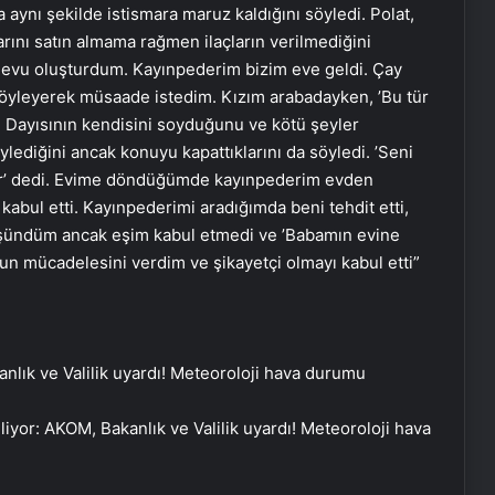
a aynı şekilde istismara maruz kaldığını söyledi. Polat,
arını satın almama rağmen ilaçların verilmediğini
devu oluşturdum. Kayınpederim bizim eve geldi. Çay
söyleyerek müsaade istedim. Kızım arabadayken, ’Bu tür
. Dayısının kendisini soyduğunu ve kötü şeyler
lediğini ancak konuyu kapattıklarını da söyledi. ’Seni
lar’ dedi. Evime döndüğümde kayınpederim evden
bul etti. Kayınpederimi aradığımda beni tehdit etti,
düşündüm ancak eşim kabul etmedi ve ’Babamın evine
nun mücadelesini verdim ve şikayetçi olmayı kabul etti”
liyor: AKOM, Bakanlık ve Valilik uyardı! Meteoroloji hava