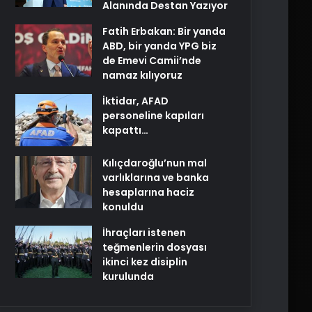
Alanında Destan Yazıyor
Fatih Erbakan: Bir yanda
ABD, bir yanda YPG biz
de Emevi Camii’nde
namaz kılıyoruz
İktidar, AFAD
personeline kapıları
kapattı…
Kılıçdaroğlu’nun mal
varlıklarına ve banka
hesaplarına haciz
konuldu
İhraçları istenen
teğmenlerin dosyası
ikinci kez disiplin
kurulunda