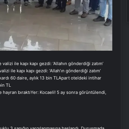
izi ile kapı kapı gezdi: ‘Allah’ın gönderdiği zatım’
Apart oteldeki intihar
bin TL
Yer: Kocaeli! 5 ay sonra görüntülendi,
tuklu 3 sanığın yargılanmasına başlandı. Duruşmada,