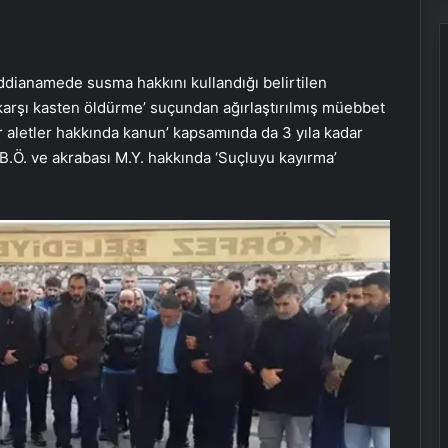
iddianamede susma hakkını kullandığı belirtilen
 karşı kasten öldürme’ suçundan ağırlaştırılmış müebbet
ğer aletler hakkında kanun’ kapsamında da 3 yıla kadar
i B.Ö. ve akrabası M.Y. hakkında ‘Suçluyu kayırma’