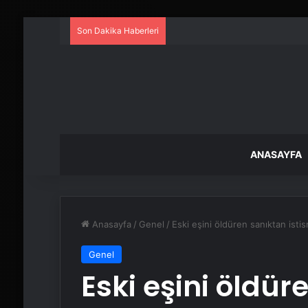
Son Dakika Haberleri
ANASAYFA
Anasayfa
/
Genel
/
Eski eşini öldüren sanıktan istism
Genel
Eski eşini öldür