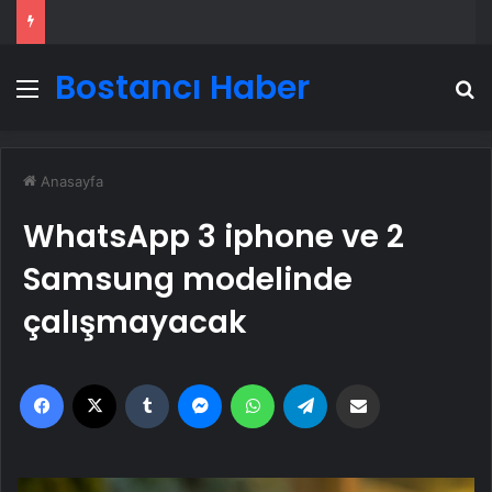
Bostancı Haber
Menü
A
Anasayfa
WhatsApp 3 iphone ve 2
Samsung modelinde
çalışmayacak
Facebook
X
Tumblr
Messenger
WhatsApp
Telegram
Email'den paylaş