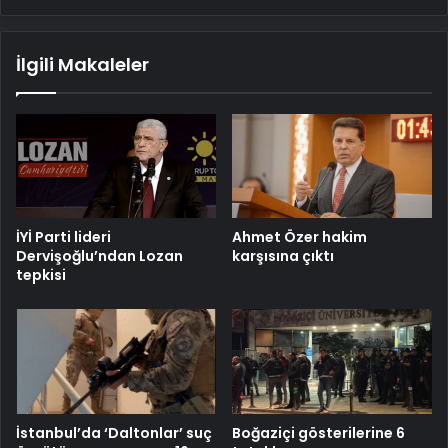
oldu
İlgili Makaleler
İYİ Parti lideri
Ahmet Özer hakim
Dervişoğlu’ndan Lozan
karşısına çıktı
tepkisi
İstanbul’da ‘Daltonlar’ suç
Boğaziçi gösterilerine 6