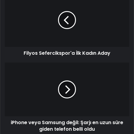
Sefercikspor'a
İlk
Kadın
Aday
Filyos Sefercikspor'a İlk Kadın Aday
iPhone
veya
Samsung
değil:
Şarjı
en
uzun
süre
giden
iPhone veya Samsung değil: Şarjı en uzun süre
telefon
belli
giden telefon belli oldu