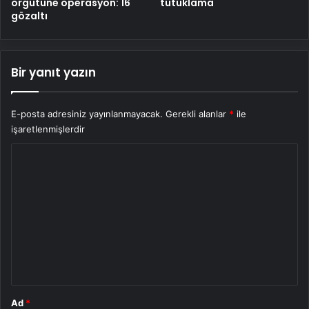
örgütüne operasyon: 16
tutuklama
gözaltı
Bir yanıt yazın
E-posta adresiniz yayınlanmayacak.
Gerekli alanlar
*
ile
işaretlenmişlerdir
Y
o
r
u
m
*
Ad
*