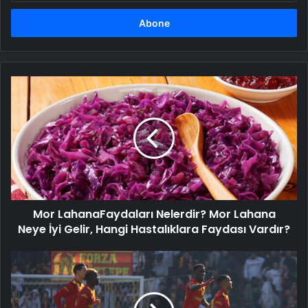
adresinizi
girin
Mor
LahanaFaydaları
Nelerdir?
Mor
Lahana
Neye
İyi
Gelir,
Hangi
Mor LahanaFaydaları Nelerdir? Mor Lahana
Hastalıklara
Faydası
Neye İyi Gelir, Hangi Hastalıklara Faydası Vardır?
Vardır?
MAÇ
SONUCU:
Göztepe:
1