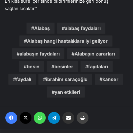
En kısa süre içerisinde bildirimlerinize geri dönüş
sağlanılacaktır.”
Alabaş
alabaş faydaları
Alabaş hangi hastalıklara iyi geliyor
alabaşın faydaları
Alabaşın zararları
besin
besinler
faydaları
faydalı
ibrahim saraçoğlu
kanser
yan etkileri
Facebook
X
WhatsApp
Telegram
Email'den paylaş
Yaz