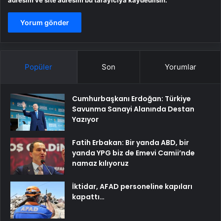
adresim ve site adresim bu tarayıcıya kaydedilsin.
Popüler
Son
Yorumlar
Cumhurbaşkanı Erdoğan: Türkiye
Savunma Sanayi Alanında Destan
Yazıyor
Fatih Erbakan: Bir yanda ABD, bir
yanda YPG biz de Emevi Camii’nde
namaz kılıyoruz
İktidar, AFAD personeline kapıları
kapattı…