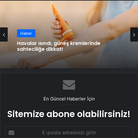
Haber
Haber
Aile hekimliklerinde ikamete dayalı yeni
uygulama başlıyor
Havalar ısındı, güneş kremlerinde
sahteciliğe dikkat!
En Güncel Haberler İçin
Sitemize abone olabilirsiniz!
E-
posta