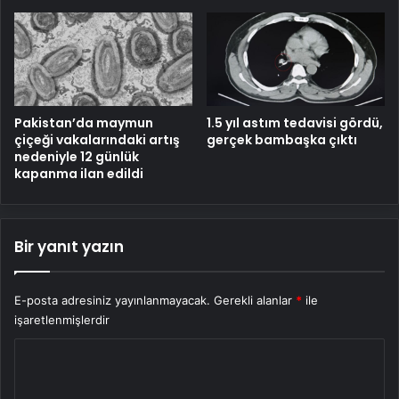
Pakistan’da maymun
1.5 yıl astım tedavisi gördü,
çiçeği vakalarındaki artış
gerçek bambaşka çıktı
nedeniyle 12 günlük
kapanma ilan edildi
Bir yanıt yazın
E-posta adresiniz yayınlanmayacak.
Gerekli alanlar
*
ile
işaretlenmişlerdir
Y
o