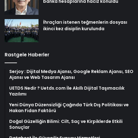
banka hesaplarına haciz konuldu
İhraçları istenen teğmenlerin dosyası
ikinci kez disiplin kurulunda
Rastgele Haberler
Serjoy : Dijital Medya Ajansı, Google Reklam Ajansı, SEO
Ajansı ve Web Tasarım Ajansı
UETDS Nedir ? Uetds.com İle Akıllı Dijital Taşımacılık
Yazılımı
Yeni Dünya Düzensizliği Çağında Türk Dış Politikası ve
Hakan Fidan Faktörü
Doğal Güzelliğin Bilimi: Cilt, Saç ve Kirpiklerde Etkili
Sonuçlar
Datahost İle Güvenilir Sunucu Hizmetleri