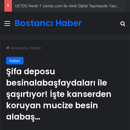
UETDS Nedir ? Uetds.com İle Akıllı Dijital Taşımacılık Yazılımı
Bostancı Haber
Menü
A
Anasayfa
/
Haber
Haber
Şifa deposu
besinalabaşfaydaları ile
şaşırtıyor! İşte kanserden
koruyan mucize besin
alabaş…