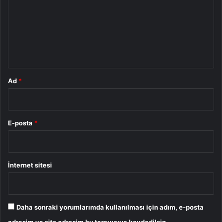
r
u
m
*
Ad
*
E-posta
*
İnternet sitesi
Daha sonraki yorumlarımda kullanılması için adım, e-posta