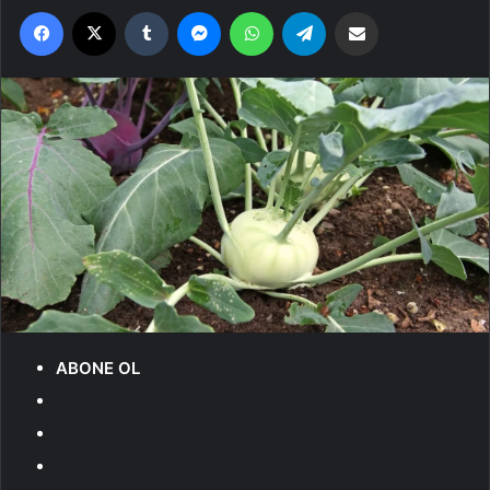
Facebook
X
Tumblr
Messenger
WhatsApp
Telegram
Email'den paylaş
ABONE OL