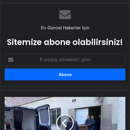
En Güncel Haberler İçin
Sitemize abone olabilirsiniz!
E-
posta
adresinizi
girin
Kayak
Kazasında
Hayatını
Kaybeden
Rus