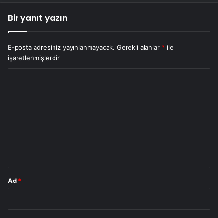
Bir yanıt yazın
E-posta adresiniz yayınlanmayacak.
Gerekli alanlar
*
ile
işaretlenmişlerdir
Y
o
r
u
m
*
Ad
*