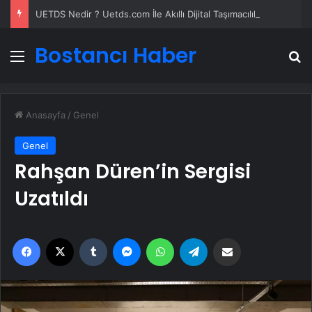
UETDS Nedir ? Uetds.com İle Akıllı Dijital Taşımacılık Yazılımı
Bostancı Haber
Menü
A
Anasayfa
/
Genel
Genel
Rahşan Düren’in Sergisi
Uzatıldı
Facebook
X
Tumblr
Messenger
WhatsApp
Telegram
Email'den paylaş