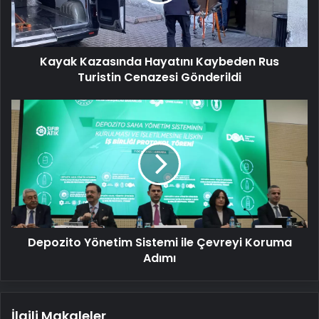
Turistin
Cenazesi
Gönderildi
Kayak Kazasında Hayatını Kaybeden Rus
Turistin Cenazesi Gönderildi
Depozito
Yönetim
Sistemi
ile
Çevreyi
Koruma
Adımı
Depozito Yönetim Sistemi ile Çevreyi Koruma
Adımı
İlgili Makaleler