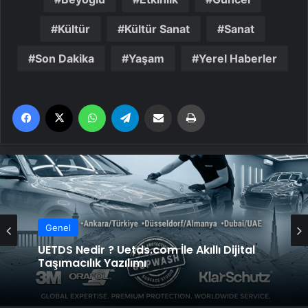
Kültür
Kültür Sanat
Sanat
Son Dakika
Yaşam
Yerel Haberler
Facebook
X
WhatsApp
Telegram
Email'den paylaş
Yaz
Genel
UETDS Nedir ? Uetds.com İle Akıllı Dijital
Taşımacılık Yazılımı