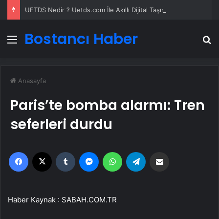
UETDS Nedir ? Uetds.com İle Akıllı Dijital Taşımacılık Yazılımı
Bostancı Haber
Menü
A
Anasayfa
Paris’te bomba alarmı: Tren
seferleri durdu
Facebook
X
Tumblr
Messenger
WhatsApp
Telegram
Email'den paylaş
Haber Kaynak : SABAH.COM.TR