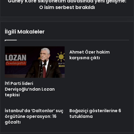
Güney Kore sıkıyönetim davasında yeni gelişme:
bırakıldı
O isim serbest bırakıldı
İlgili Makaleler
Ahmet Özer hakim
karşısına çıktı
İYİ Parti lideri
Dervişoğlu’ndan Lozan
tepkisi
İstanbul’da ‘Daltonlar’ suç
Boğaziçi gösterilerine 6
örgütüne operasyon: 16
tutuklama
gözaltı