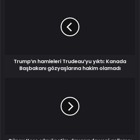
Trump’ın
hamleleri
Trudeau’yu
yıktı:
Kanada
Başbakanı
gözyaşlarına
hakim
olamadı
Trump’ın hamleleri Trudeau’yu yıktı: Kanada
Başbakanı gözyaşlarına hakim olamadı
Güney
Kore
sıkıyönetim
davasında
yeni
gelişme:
O
isim
serbest