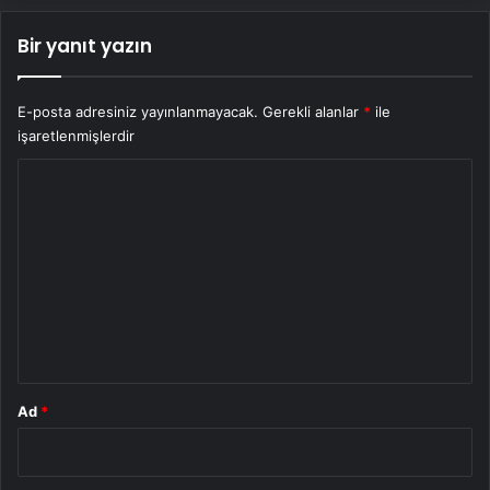
Bir yanıt yazın
E-posta adresiniz yayınlanmayacak.
Gerekli alanlar
*
ile
işaretlenmişlerdir
Y
o
r
u
m
*
Ad
*