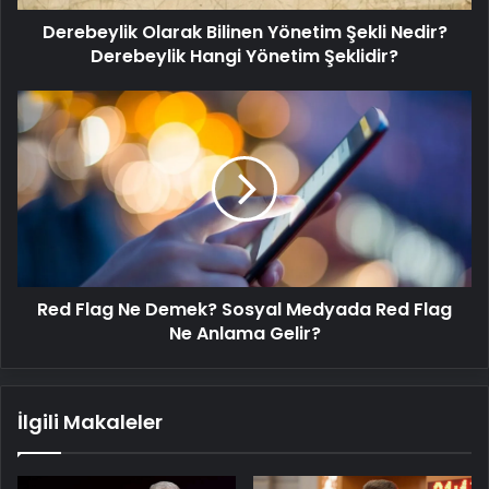
Yönetim
Derebeylik Olarak Bilinen Yönetim Şekli Nedir?
Şeklidir?
Derebeylik Hangi Yönetim Şeklidir?
Red
Flag
Ne
Demek?
Sosyal
Medyada
Red
Flag
Ne
Red Flag Ne Demek? Sosyal Medyada Red Flag
Anlama
Gelir?
Ne Anlama Gelir?
İlgili Makaleler