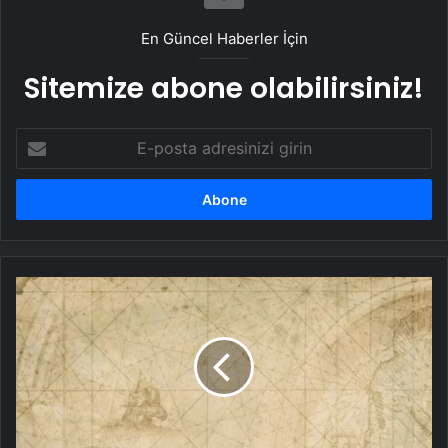
En Güncel Haberler İçin
Sitemize abone olabilirsiniz!
E-
posta
adresinizi
girin
Derebeylik
Olarak
Bilinen
Yönetim
Şekli
Nedir?
Derebeylik
Hangi