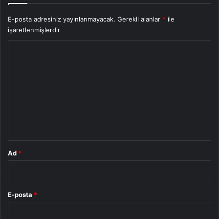
E-posta adresiniz yayınlanmayacak.
Gerekli alanlar
*
ile
işaretlenmişlerdir
Y
o
r
u
m
*
Ad
*
E-posta
*