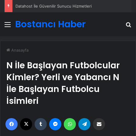
Nevşehir’de balkondan düşen kadın hayatını kaybetti
Bostancı Haber
Menü
A
Anasayfa
N İle Başlayan Futbolcular
Kimler? Yerli ve Yabancı N
İle Başlayan Futbolcu
İsimleri
Facebook
X
Tumblr
Messenger
WhatsApp
Telegram
Email'den paylaş