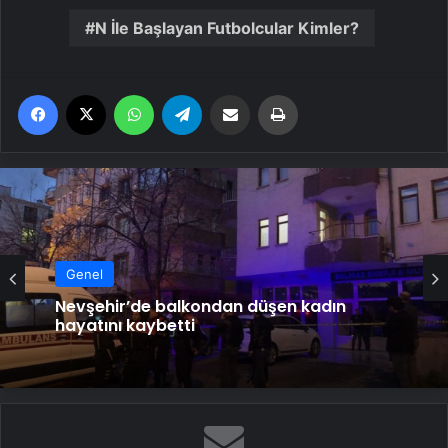
N İle Başlayan Futbolcular Kimler?
Facebook
X
WhatsApp
Telegram
Email'den paylaş
Yaz
Genel
Nevşehir’de balkondan düşen kadın
hayatını kaybetti