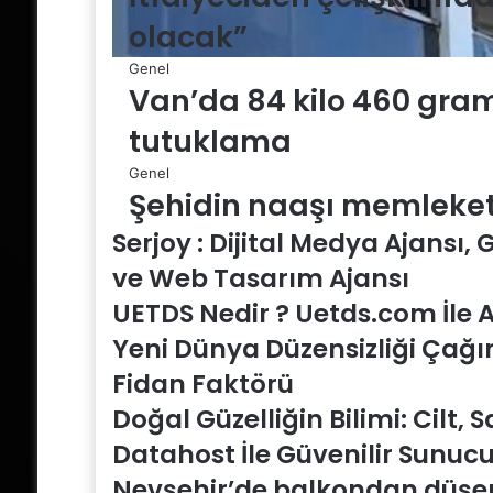
olacak”
Genel
Van’da 84 kilo 460 gram 
tutuklama
Genel
Şehidin naaşı memleketi
Serjoy : Dijital Medya Ajansı,
ve Web Tasarım Ajansı
UETDS Nedir ? Uetds.com İle Ak
Yeni Dünya Düzensizliği Çağı
Fidan Faktörü
Doğal Güzelliğin Bilimi: Cilt, 
Datahost İle Güvenilir Sunucu
Nevşehir’de balkondan düşen