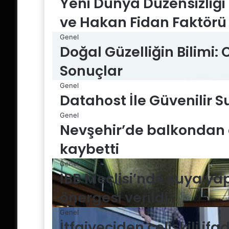
Yeni Dünya Düzensizliği 
ve Hakan Fidan Faktörü
Genel
Doğal Güzelliğin Bilimi: C
Sonuçlar
Genel
Datahost İle Güvenilir 
Genel
Nevşehir’de balkondan 
kaybetti
Genel
İBB Meclisi’nde suya yap
önergesi verildi
Genel
İtfaiyeciden çelişkili ifa