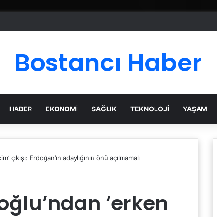
Bostancı Haber
HABER
EKONOMI
SAĞLIK
TEKNOLOJI
YAŞAM
’ çıkışı: Erdoğan’ın adaylığının önü açılmamalı
oğlu’ndan ‘erken