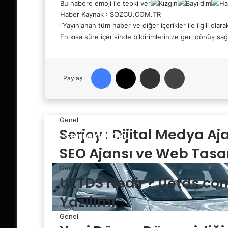
Bu habere emoji ile tepki ver
Haber Kaynak : SOZCU.COM.TR
“Yayınlanan tüm haber ve diğer içerikler ile ilgili olarak
En kısa süre içerisinde bildirimlerinize geri dönüş sağl
Facebook
X
Email'den paylaş
Yaz
Paylaş
Genel
Serjoy : Dijital Medya A
Sonrakini Oku
SEO Ajansı ve Web Tasa
Genel
UETDS Nedir ? Uetds.com İ
Yazılımı
Genel