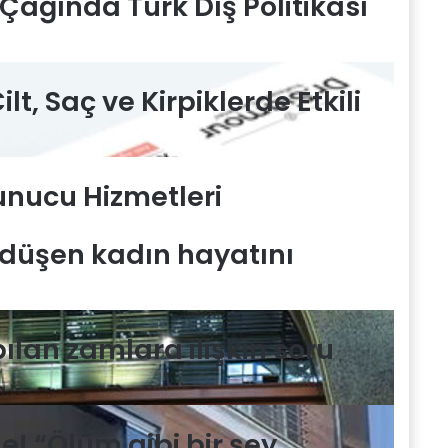
Çağında Türk Dış Politikası
ilt, Saç ve Kirpiklerde Etkili
Sunucu Hizmetleri
düşen kadın hayatını
ılan zamlara ilişkin soru
de! “Ölüm gibi bir şey