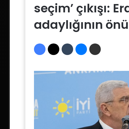
seçim’ çıkışı: E
adaylığının ön
Facebook
X
Tumblr
Messenger
Email'den paylaş