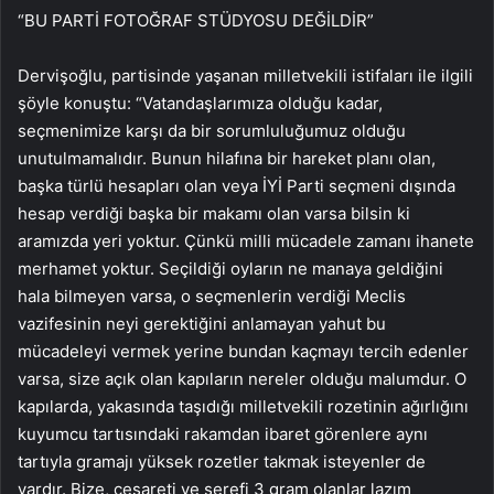
“BU PARTİ FOTOĞRAF STÜDYOSU DEĞİLDİR”
Dervişoğlu, partisinde yaşanan milletvekili istifaları ile ilgili
şöyle konuştu: “Vatandaşlarımıza olduğu kadar,
seçmenimize karşı da bir sorumluluğumuz olduğu
unutulmamalıdır. Bunun hilafına bir hareket planı olan,
başka türlü hesapları olan veya İYİ Parti seçmeni dışında
hesap verdiği başka bir makamı olan varsa bilsin ki
aramızda yeri yoktur. Çünkü milli mücadele zamanı ihanete
merhamet yoktur. Seçildiği oyların ne manaya geldiğini
hala bilmeyen varsa, o seçmenlerin verdiği Meclis
vazifesinin neyi gerektiğini anlamayan yahut bu
mücadeleyi vermek yerine bundan kaçmayı tercih edenler
varsa, size açık olan kapıların nereler olduğu malumdur. O
kapılarda, yakasında taşıdığı milletvekili rozetinin ağırlığını
kuyumcu tartısındaki rakamdan ibaret görenlere aynı
tartıyla gramajı yüksek rozetler takmak isteyenler de
vardır. Bize, cesareti ve şerefi 3 gram olanlar lazım