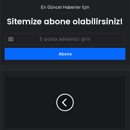
En Güncel Haberler İçin
Sitemize abone olabilirsiniz!
E-
posta
adresinizi
girin
Tülay
Hatimoğulları
Oruç:
Barışın
tesisi
için
görev
ve
sorumluluklara