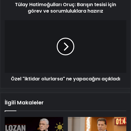
Tülay Hatimoğulları Oruç: Barışın tesisi için
hazırız
görev ve sorumluluklara hazırız
Özel
"iktidar
olurlarsa"
ne
yapacağını
açıkladı
Özel "iktidar olurlarsa" ne yapacağını açıkladı
İlgili Makaleler