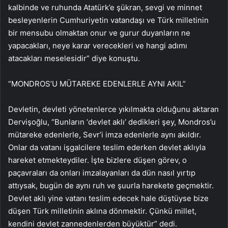
kalbinde ve ruhunda Atatürk’e şükran, sevgi ve minnet
besleyenlerin Cumhuriyetin vatandaşı ve Türk milletinin
bir mensubu olmaktan onur ve gurur duyanların ne
yapacakları, neye karar verecekleri ve hangi adımı
atacakları meselesidir” diye konuştu.
“MONDROS’U MÜTAREKE EDENLERLE AYNI AKIL”
Devletin, devleti yönetenlerce yıkılmakta olduğunu aktaran
Dervişoğlu, “Bunların ‘devlet aklı’ dedikleri şey, Mondros’u
mütareke edenlerle, Sevr’i imza edenlerle aynı akıldır.
Onlar da vatanı işgalcilere teslim ederken devlet aklıyla
hareket etmekteydiler. İşte bizlere düşen görev, o
paçavraları da onları imzalayanları da dün nasıl yırtıp
attıysak, bugün de aynı ruh ve şuurla harekete geçmektir.
Devlet aklı yine vatanı teslim edecek hale düştüyse bize
düşen Türk milletinin aklına dönmektir. Çünkü millet,
kendini devlet zannedenlerden büyüktür” dedi.