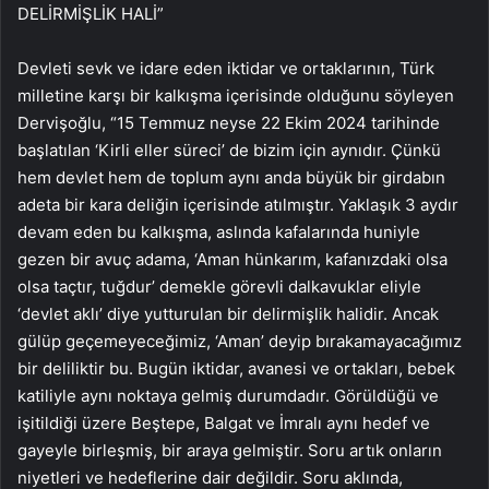
DELİRMİŞLİK HALİ”
Devleti sevk ve idare eden iktidar ve ortaklarının, Türk
milletine karşı bir kalkışma içerisinde olduğunu söyleyen
Dervişoğlu, “15 Temmuz neyse 22 Ekim 2024 tarihinde
başlatılan ‘Kirli eller süreci’ de bizim için aynıdır. Çünkü
hem devlet hem de toplum aynı anda büyük bir girdabın
adeta bir kara deliğin içerisinde atılmıştır. Yaklaşık 3 aydır
devam eden bu kalkışma, aslında kafalarında huniyle
gezen bir avuç adama, ‘Aman hünkarım, kafanızdaki olsa
olsa taçtır, tuğdur’ demekle görevli dalkavuklar eliyle
‘devlet aklı’ diye yutturulan bir delirmişlik halidir. Ancak
gülüp geçemeyeceğimiz, ‘Aman’ deyip bırakamayacağımız
bir deliliktir bu. Bugün iktidar, avanesi ve ortakları, bebek
katiliyle aynı noktaya gelmiş durumdadır. Görüldüğü ve
işitildiği üzere Beştepe, Balgat ve İmralı aynı hedef ve
gayeyle birleşmiş, bir araya gelmiştir. Soru artık onların
niyetleri ve hedeflerine dair değildir. Soru aklında,