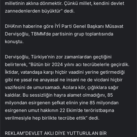
milletinin aklına dönmektir. Çünkü millet, kendini devlet
zannedenlerden büyüktür” dedi.
DHA’nın haberine göre İYİ Parti Genel Başkanı Müsavat
Dervişoğlu, TBMM’de partisinin grup toplantısında
konuştu.
Dervişoğlu, Türkiye’nin zor zamanlardan geçtiğini
belirterek, “Bütün bir 2024 yılını acı tecrübelerle geçirdik.
İktidar, vatandaşa karşı hiçbir vaadini yerine getirmediği
gibi ne yasal ne anayasal ne insani ne de vicdani hiçbir
vazifesini de umursamadı. Acılara kör, çığlıklara sağır
kaldılar. Bu sessizliğin hayra alamet olmadığını, 85
milyondan esirgenen şefkat elinin yine 85 milyondan
esirgenen umut hakkının 22 Ekim’de teröristbaşına
verilmesiyle hep birlikte tecrübe ettik” dedi.
REKLAM
“DEVLET AKLI DİYE YUTTURULAN BİR