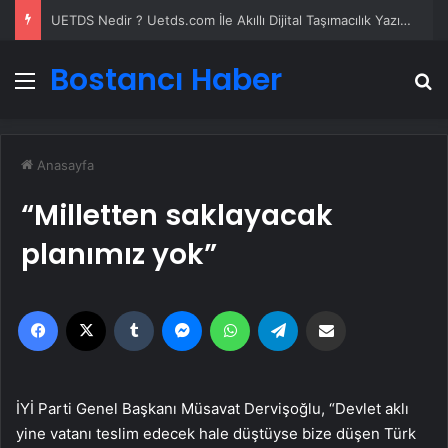
UETDS Nedir ? Uetds.com İle Akıllı Dijital Taşımacılık Yazılımı
Bostancı Haber
Menü
A
Anasayfa
“Milletten saklayacak
planımız yok”
Facebook
X
Tumblr
Messenger
WhatsApp
Telegram
Email'den paylaş
İYİ Parti Genel Başkanı Müsavat Dervişoğlu, “Devlet aklı
yine vatanı teslim edecek hale düştüyse bize düşen Türk