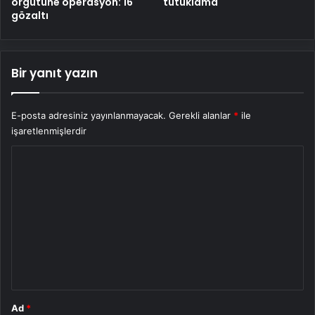
örgütüne operasyon: 16
tutuklama
gözaltı
Bir yanıt yazın
E-posta adresiniz yayınlanmayacak.
Gerekli alanlar
*
ile
işaretlenmişlerdir
Y
o
r
u
m
*
Ad
*