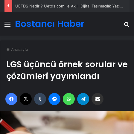
UETDS Nedir ? Uetds.com İle Akıllı Dijital Taşımacılık Yazılımı
Bostancı Haber
Menü
A
Anasayfa
LGS üçüncü örnek sorular ve
çözümleri yayımlandı
Facebook
X
Tumblr
Messenger
WhatsApp
Telegram
Email'den paylaş