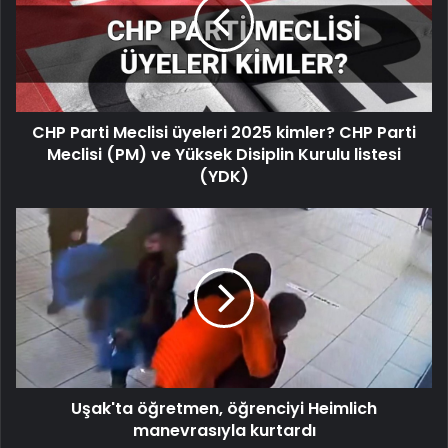
üyeleri
2025
kimler?
CHP
Parti
Meclisi
CHP Parti Meclisi üyeleri 2025 kimler? CHP Parti
(PM)
ve
Meclisi (PM) ve Yüksek Disiplin Kurulu listesi
Yüksek
(YDK)
Disiplin
Kurulu
Uşak'ta
listesi
öğretmen,
(YDK)
öğrenciyi
Heimlich
manevrasıyla
kurtardı
Uşak'ta öğretmen, öğrenciyi Heimlich
manevrasıyla kurtardı