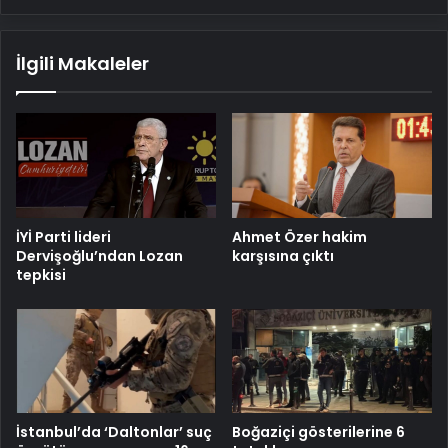
İlgili Makaleler
İYİ Parti lideri
Ahmet Özer hakim
Dervişoğlu’ndan Lozan
karşısına çıktı
tepkisi
İstanbul’da ‘Daltonlar’ suç
Boğaziçi gösterilerine 6