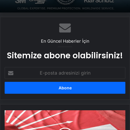
Yeni Dünya Düzensizliği Çağında Türk Dış
Politikası ve Hakan Fidan Faktörü
UETDS Nedir ? Uetds.com İle Akıllı Dijital
Taşımacılık Yazılımı
En Güncel Haberler İçin
Sitemize abone olabilirsiniz!
E-
posta
adresinizi
girin
CHP
Parti
Meclisi