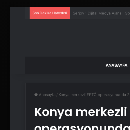
Son Dakika Haberleri
UETDS Nedir ? Uetds.com İle Akıll
ANASAYFA
Anasayfa
/
Konya merkezli FETÖ operasyonunda 21
Konya merkezli
operasyonunda 