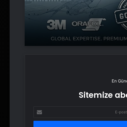
En Günc
Sitemize abo
E-
posta
adresinizi
girin