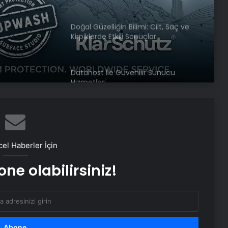
Doğal Güzelliğin Bilimi: Cilt, Saç ve
Kirpiklerde Etkili Sonuçlar
Datahost İle Güvenilir Sunucu
Hizmetleri
Nevşehir’de balkondan düşen kadın
hayatını kaybetti
el Haberler İçin
İBB Meclisi’nde suya yapılan zamlara
ne olabilirsiniz!
ilişkin soru önergesi verildi
İtfaiyeciden çelişkili ifade! “Ölüm
gibi bir şey olacak”