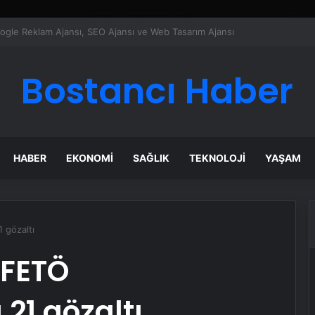
ı Dijital Taşımacılık Yazılımı
Bostancı Haber
HABER
EKONOMI
SAĞLIK
TEKNOLOJI
YAŞAM
 gözaltı
 FETÖ
21 gözaltı