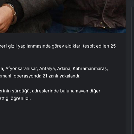
ri gizli yapılanmasında görev aldıkları tespit edilen 25
nisa, Afyonkarahisar, Antalya, Adana, Kahramanmaraş,
Nevşehir’de balkondan düşen kadın
amanlı operasyonda 21 zanlı yakalandı.
hayatını kaybetti
erinin sürdüğü, adreslerinde bulunamayan diğer
ttiği öğrenildi.
İBB Meclisi’nde suya yapılan zamlara
ilişkin soru önergesi verildi
İtfaiyeciden çelişkili ifade! “Ölüm
gibi bir şey olacak”