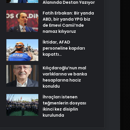
Alanında Destan Yazıyor
Fatih Erbakan: Bir yanda
ABD, bir yanda YPG biz
de Emevi Camii’nde
namaz kılıyoruz
İktidar, AFAD
personeline kapıları
kapattı…
Kılıçdaroğlu’nun mal
varlıklarına ve banka
hesaplarına haciz
konuldu
İhraçları istenen
teğmenlerin dosyası
ikinci kez disiplin
kurulunda