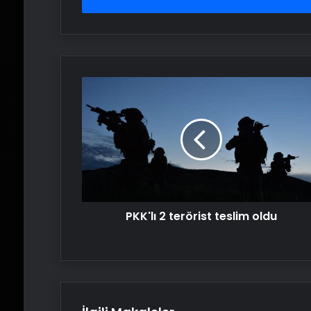
PKK'lı
2
terörist
teslim
oldu
PKK'lı 2 terörist teslim oldu