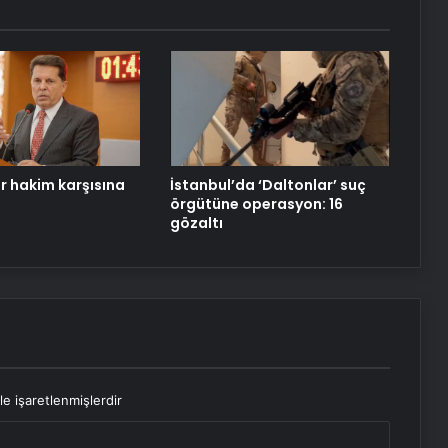
Doğal Güzelliğin Bilimi: Cilt, Saç ve
Kirpiklerde Etkili Sonuçlar
Datahost İle Güvenilir Sunucu
Hizmetleri
 hakim karşısına
İstanbul’da ‘Daltonlar’ suç
örgütüne operasyon: 16
gözaltı
le işaretlenmişlerdir