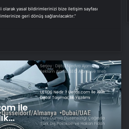
i olarak yasal bildirimlerinizi bize iletişim sayfası
rimlerinize geri dönüş sağlanılacaktır.”
Van’da 84 kilo 460 gram esrar ele
geçirildi: 2 tutuklama
Şehidin naaşı memleketine getirildi
Serjoy : Dijital Medya Ajansı, Google
Reklam Ajansı, SEO Ajansı ve Web
Tasarım Ajansı
UETDS Nedir ? Uetds.com İle Akıllı
Dijital Taşımacılık Yazılımı
com İle
lık
Yeni Dünya Düzensizliği Çağında
Türk Dış Politikası ve Hakan Fidan
Faktörü