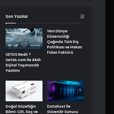
Son Yazılar
Yeni Dünya
Düzensizliği
Çağında Türk Dış
Politikası ve Hakan
Fidan Faktörü
UETDS Nedir ?
Uetds.com İle Akıllı
Dijital Taşımacılık
Yazılımı
Doğal Güzelliğin
Datahost İle
Bilimi: Cilt, Saç ve
Güvenilir Sunucu