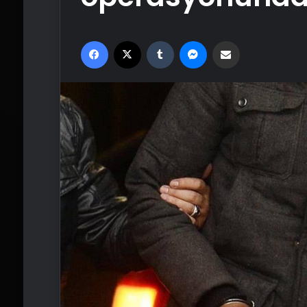
Facebook
X
Tumblr
Messenger
Email'den paylaş