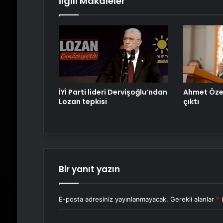
İlgili Makaleler
İYİ Parti lideri Dervişoğlu’ndan
Ahmet Özer
Lozan tepkisi
çıktı
Bir yanıt yazın
E-posta adresiniz yayınlanmayacak.
Gerekli alanlar
*
i
Y