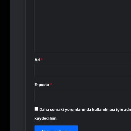
o
r
u
m
*
Ad
*
E-posta
*
Daha sonraki yorumlarımda kullanılması için adı
kaydedilsin.