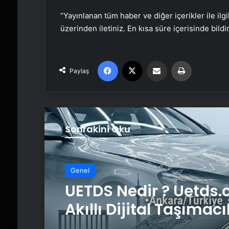
“Yayınlanan tüm haber ve diğer içerikler ile ilgil
üzerinden iletiniz. En kısa süre içerisinde bildi
Facebook
X
Email'den paylaş
Yaz
Paylaş
Sonrakini Oku
Genel
UETDS Nedir ? Uetds.
Akıllı Dijital Taşımacı
Yazılımı