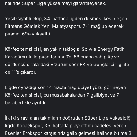
halinde Süper Lig’e yükselmeyi garantileyecek.
Yeşil-siyahlı ekip, 34. haftada ligden düşmesi kesinleşen
Fitmens Gömlek Yeni Malatyaspor’u 7-1 mağlup ederek
puanını 69’a yükseltti.
Körfez temsilcisi, en yakın takipçisi Solwie Energy Fatih
Karagümrük ile puan farkını 9’a, 58 puana sahip üç ve
dördüncü sıralardaki Erzurumspor FK ve Gençlerbirliği ile
de 11’e çıkardı.
Ligde oynadığı son 14 maçta mağlubiyet yüzü görmeyen
Körfez temsilcisi, bu müsabakalardan 7 galibiyet ve 7
beraberlikle ayrıldı.
İlk iki sırayı alan takımların doğrudan Süper Lig’e yükseldiği
ligde Kocaelispor, 35. haftada play-off mücadelesi veren
Esenler Erokspor karşısında galip gelmesi halinde bitime 3