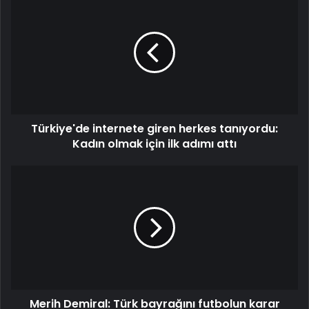
internete
giren
herkes
tanıyordu:
Kadın
olmak
için
ilk
Türkiye'de internete giren herkes tanıyordu:
adımı
attı
Kadın olmak için ilk adımı attı
Merih
Demiral:
Türk
bayrağını
futbolun
karar
verici
mekanizmalarında
da
Merih Demiral: Türk bayrağını futbolun karar
temsil