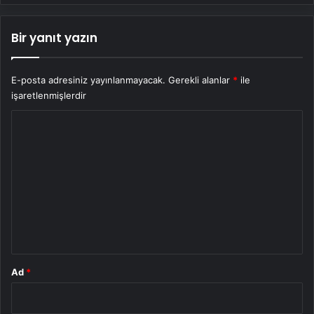
Bir yanıt yazın
E-posta adresiniz yayınlanmayacak.
Gerekli alanlar
*
ile
işaretlenmişlerdir
Y
o
r
u
m
*
Ad
*