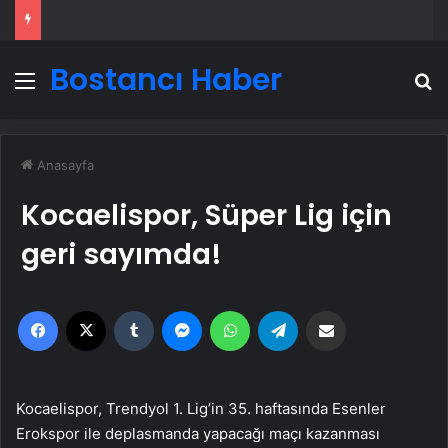
Bostancı Haber
Menü
A
Anasayfa
Kocaelispor, Süper Lig için
geri sayımda!
Facebook
X
Tumblr
Messenger
WhatsApp
Telegram
Email'den paylaş
Kocaelispor, Trendyol 1. Lig’in 35. haftasında Esenler
Erokspor ile deplasmanda yapacağı maçı kazanması