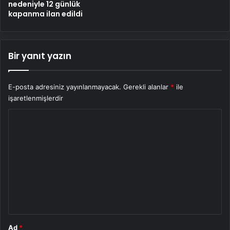
nedeniyle 12 günlük
kapanma ilan edildi
Bir yanıt yazın
E-posta adresiniz yayınlanmayacak.
Gerekli alanlar
*
ile
işaretlenmişlerdir
Y
o
r
u
m
*
Ad
*