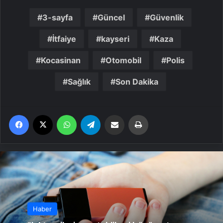
3-sayfa
Güncel
Güvenlik
İtfaiye
kayseri
Kaza
Kocasinan
Otomobil
Polis
Sağlık
Son Dakika
Facebook
X
WhatsApp
Telegram
Email'den paylaş
Yaz
Haber