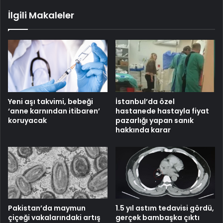
İlgili Makaleler
Yeni aşı takvimi, bebeği
İstanbul’da özel
‘anne karnından itibaren’
hastanede hastayla fiyat
koruyacak
pazarlığı yapan sanık
hakkında karar
Pakistan’da maymun
1.5 yıl astım tedavisi gördü,
çiçeği vakalarındaki artış
gerçek bambaşka çıktı