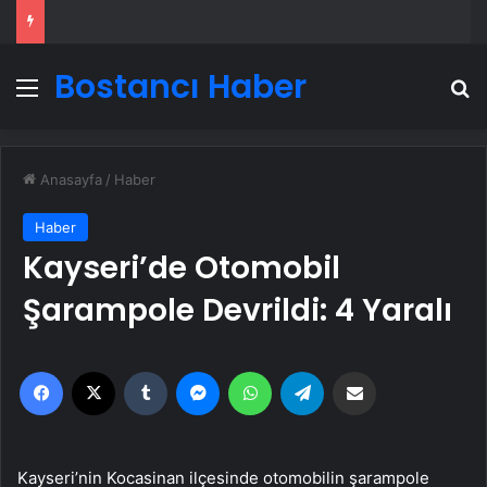
Bostancı Haber
Menü
A
Anasayfa
/
Haber
Haber
Kayseri’de Otomobil
Şarampole Devrildi: 4 Yaralı
Facebook
X
Tumblr
Messenger
WhatsApp
Telegram
Email'den paylaş
Kayseri’nin Kocasinan ilçesinde otomobilin şarampole