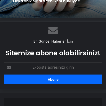
Elektronik sigara tehlikesi büyüyor!
En Güncel Haberler İçin
Sitemize abone olabilirsiniz!
E-
posta
adresinizi
girin
Buharkent'te
Motosiklet