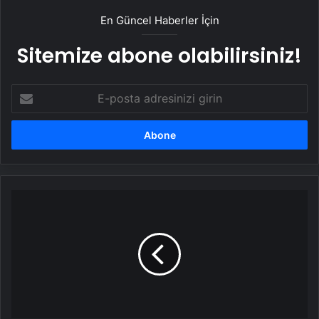
En Güncel Haberler İçin
Sitemize abone olabilirsiniz!
E-
posta
adresinizi
girin
Dilan
Polat
'öpücük'
davasından
beraat
etti