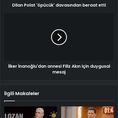
Dilan Polat 'öpücük' davasından beraat etti
İlker
İnanoğlu'dan
annesi
Filiz
Akın
için
duygusal
mesaj
İlker İnanoğlu'dan annesi Filiz Akın için duygusal
mesaj
İlgili Makaleler