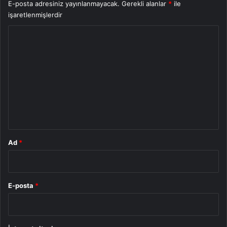
E-posta adresiniz yayınlanmayacak.
Gerekli alanlar
*
ile
işaretlenmişlerdir
Y
o
r
u
m
*
Ad
*
E-posta
*