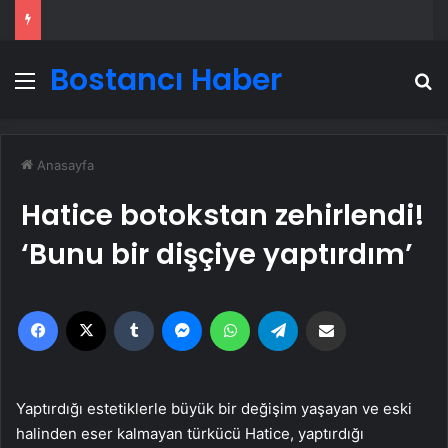
Bostancı Haber
Menü
A
Anasayfa
Hatice botokstan zehirlendi!
‘Bunu bir dişçiye yaptırdım’
Facebook
X
Tumblr
Messenger
WhatsApp
Telegram
Email'den paylaş
Yaptırdığı estetiklerle büyük bir değişim yaşayan ve eski
halinden eser kalmayan türkücü Hatice, yaptırdığı