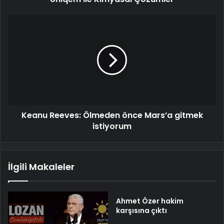
Keanu
Reeves:
Ölmeden
önce
Mars’a
gitmek
istiyorum
Keanu Reeves: Ölmeden önce Mars’a gitmek
istiyorum
İlgili Makaleler
Ahmet Özer hakim
karşısına çıktı