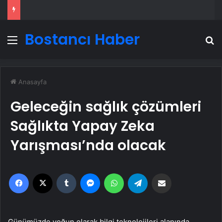
Bostancı Haber
Menü
A
Anasayfa
Geleceğin sağlık çözümleri
Sağlıkta Yapay Zeka
Yarışması’nda olacak
Facebook
X
Tumblr
Messenger
WhatsApp
Telegram
Email'den paylaş
Günümüzde yoğun olarak bilgi teknolojileri alanında