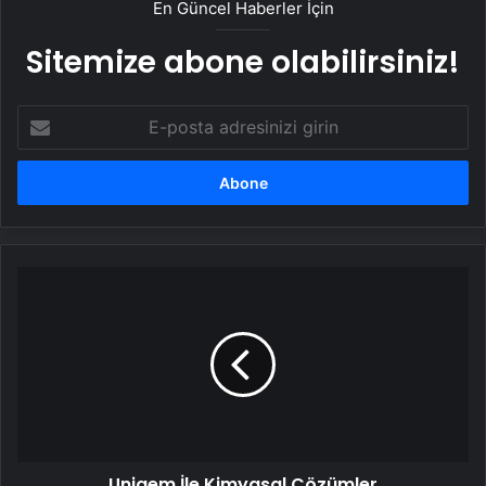
En Güncel Haberler İçin
Sitemize abone olabilirsiniz!
E-
posta
adresinizi
girin
Uniqem
İle
Kimyasal
Çözümler
Uniqem İle Kimyasal Çözümler