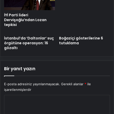
İYİ Parti lideri
Dervişoğlu’ndan Lozan
tepkisi
İstanbul’da ‘Daltonlar’ suç
Boğaziçi gösterilerine 6
örgütüne operasyon: 16
tutuklama
gözaltı
Bir yanıt yazın
E-posta adresiniz yayınlanmayacak.
Gerekli alanlar
*
ile
işaretlenmişlerdir
Y
o
r