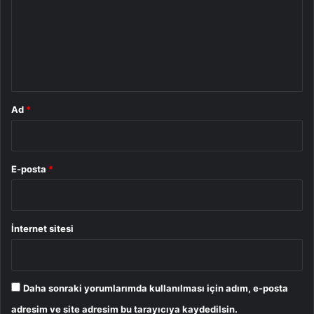
u
m
*
Ad
*
E-posta
*
İnternet sitesi
Daha sonraki yorumlarımda kullanılması için adım, e-posta
adresim ve site adresim bu tarayıcıya kaydedilsin.