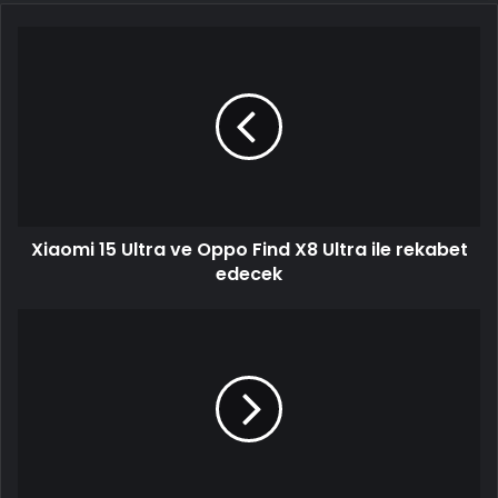
Xiaomi
15
Ultra
ve
Oppo
Find
X8
Ultra
ile
Xiaomi 15 Ultra ve Oppo Find X8 Ultra ile rekabet
rekabet
edecek
edecek
İtalyanlar,
Barış
Alper
Yılmaz'ı
izleyecek!
Bir
talip
daha