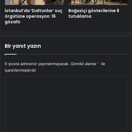
İstanbul’da ‘Daltonlar’ suç
Boğaziçi gösterilerine 6
örgütüne operasyon: 16
tutuklama
gözaltı
Bir yanıt yazın
E-posta adresiniz yayınlanmayacak.
Gerekli alanlar
*
ile
işaretlenmişlerdir
Y
o
r
u
m
*