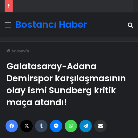
Bostancı Haber
Menü
A
Anasayfa
Galatasaray-Adana
Demirspor karşılaşmasının
olay ismi Sundberg kritik
maça atandı!
Facebook
X
Tumblr
Messenger
WhatsApp
Telegram
Email'den paylaş