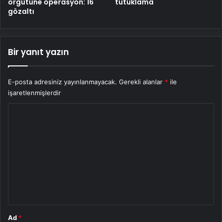
örgütüne operasyon: 16
tutuklama
gözaltı
Bir yanıt yazın
E-posta adresiniz yayınlanmayacak.
Gerekli alanlar
*
ile
işaretlenmişlerdir
Y
o
r
u
m
*
Ad
*