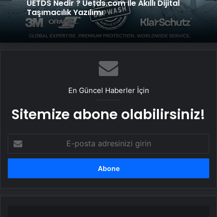
UETDS Nedir ? Uetds.com İle Akıllı Dijital
Taşımacılık Yazılımı
Yeni Dünya Düzensizliği Çağında Türk Dış
Politikası ve Hakan Fidan Faktörü
En Güncel Haberler İçin
Sitemize abone olabilirsiniz!
E-
posta
adresinizi
girin
1