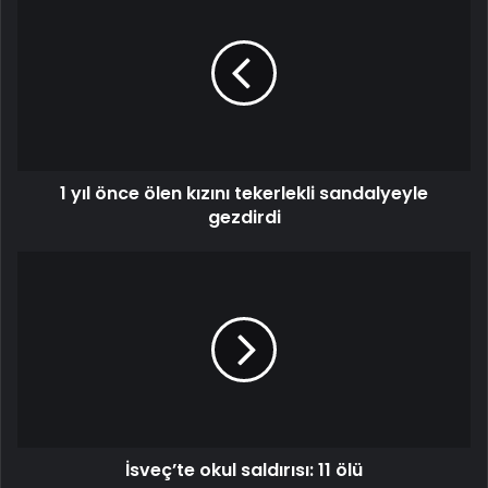
yıl
önce
ölen
kızını
tekerlekli
sandalyeyle
gezdirdi
1 yıl önce ölen kızını tekerlekli sandalyeyle
gezdirdi
İsveç’te
okul
saldırısı:
11
ölü
İsveç’te okul saldırısı: 11 ölü