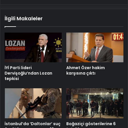
İlgili Makaleler
İYİ Parti lideri
Ahmet Özer hakim
Dervişoğlu’ndan Lozan
karşısına çıktı
tepkisi
İstanbul’da ‘Daltonlar’ suç
Boğaziçi gösterilerine 6