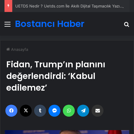
UETDS Nedir ? Uetds.com İle Akıllı Dijital Taşımacılık Yazılımı
Bostancı Haber
Menü
A
Anasayfa
Fidan, Trump’ın planını
değerlendirdi: ‘Kabul
edilemez’
Facebook
X
Tumblr
Messenger
WhatsApp
Telegram
Email'den paylaş