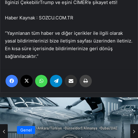
İlginizi Çekebilir
Trump ve eşini CİMER’e şikayet etti!
Haber Kaynak : SOZCU.COM.TR
“Yayınlanan tüm haber ve diğer içerikler ile ilgili olarak
yasal bildirimlerinizi bize iletişim sayfası üzerinden iletiniz.
En kısa süre içerisinde bildirimlerinize geri dönüş
sağlanılacaktır.”
Facebook
X
WhatsApp
Telegram
Email'den paylaş
Yaz
Genel
Genel