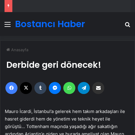
Bostancı Haber
Menü
A
Anasayfa
Derbide geri dönecek!
Facebook
X
Tumblr
Messenger
WhatsApp
Telegram
Email'den paylaş
Mauro İcardi, İstanbul’a gelerek hem takım arkadaşları ile
hasret giderdi hem de yönetim ve teknik heyet ile
görüştü… Tottenham maçında yaşadığı ağır sakatlığın
ardından Arjantin’e giden ve burada ameliyat olan Mauro