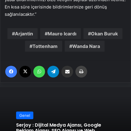
En kısa süre içerisinde bildirimlerinize geri dönüş
sağlanılacaktır.”
Arjantin
Mauro Icardı
Okan Buruk
Tottenham
Wanda Nara
Facebook
X
WhatsApp
Telegram
Email'den paylaş
Yaz
Genel
Serjoy : Dijital Medya Ajansı, Google
Reklam Ajansı, SEO Ajansı ve Web