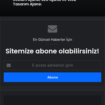
Tasarım Ajansı
En Güncel Haberler İçin
Sitemize abone olabilirsiniz!
E-
posta
adresinizi
girin
Alkışlar
Mourinho’ya