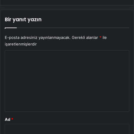
Bir yanıt yazın
E-posta adresiniz yayınlanmayacak.
Gerekli alanlar
*
ile
işaretlenmişlerdir
Y
o
r
u
m
*
Ad
*