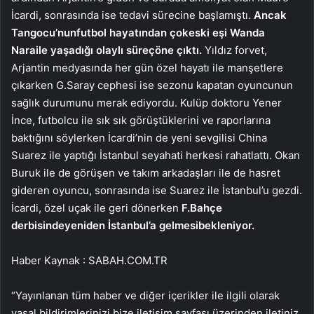
İcardi, sonrasında ise tedavi sürecine başlamıştı.
Ancak
Tangocu’nun
futbol hayatından çok
eski eşi Wanda
Nara
ile yaşadığı olaylı süreç
öne çıktı.
Yıldız forvet,
Arjantin medyasında her gün özel hayatı ile manşetlere
çıkarken G.Saray cephesi ise sezonu kapatan oyuncunun
sağlık durumunu merak ediyordu. Kulüp doktoru Yener
İnce, futbolcu ile sık sık görüştüklerini ve raporlarına
baktığını söylerken İcardi’nin de yeni sevgilisi China
Suarez ile yaptığı İstanbul seyahati herkesi rahatlattı. Okan
Buruk ile de görüşen ve takım arkadaşları ile de hasret
gideren oyuncu, sonrasında ise Suarez ile İstanbul’u gezdi.
İcardi, özel uçak ile geri dönerken
F.Bahçe
derbisinde
yeniden İstanbul’a gelmesi
bekleniyor.
Haber Kaynak : SABAH.COM.TR
“Yayınlanan tüm haber ve diğer içerikler ile ilgili olarak
yasal bildirimlerinizi bize iletişim sayfası üzerinden iletiniz.