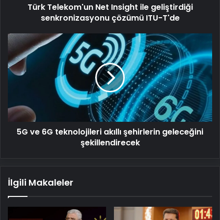
Türk Telekom'un Net Insight ile geliştirdiği
T'de
senkronizasyonu çözümü ITU-T'de
5G
ve
6G
teknolojileri
akıllı
şehirlerin
geleceğini
şekillendirecek
5G ve 6G teknolojileri akıllı şehirlerin geleceğini
şekillendirecek
İlgili Makaleler