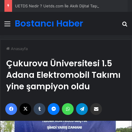
UETDS Nedir ? Uetds.com İle Akıllı Dijital Taşımacılık Yazılımı
Bostancı Haber
Menü
A
Anasayfa
Çukurova Üniversitesi 1.5
Adana Elektromobil Takımı
yine şampiyon oldu
Facebook
X
Tumblr
Messenger
WhatsApp
Telegram
Email'den paylaş