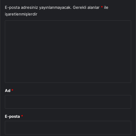
E-posta adresiniz yayınlanmayacak.
Gerekli alanlar
*
ile
işaretlenmişlerdir
Y
o
r
u
m
*
Ad
*
E-posta
*