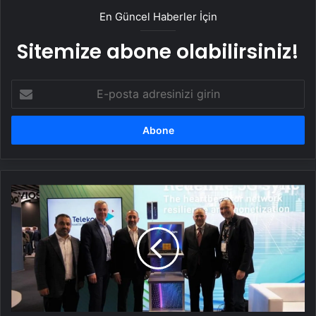
En Güncel Haberler İçin
Sitemize abone olabilirsiniz!
E-
posta
adresinizi
girin
Türk
Telekom'un
Net
Insight
ile
geliştirdiği
senkronizasyonu
çözümü
ITU-