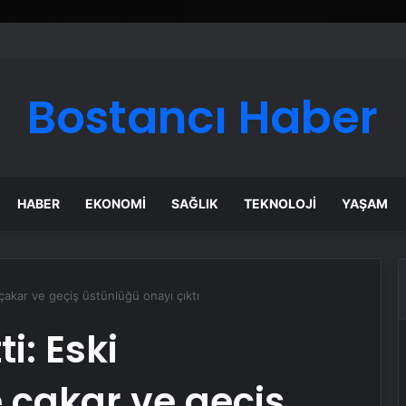
Bostancı Haber
HABER
EKONOMI
SAĞLIK
TEKNOLOJI
YAŞAM
ne çakar ve geçiş üstünlüğü onayı çıktı
ti: Eski
e çakar ve geçiş