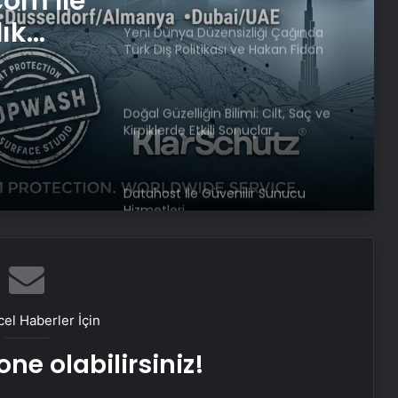
com İle
lık
Yeni Dünya Düzensizliği Çağında
Türk Dış Politikası ve Hakan Fidan
Faktörü
Doğal Güzelliğin Bilimi: Cilt, Saç ve
Kirpiklerde Etkili Sonuçlar
Datahost İle Güvenilir Sunucu
Hizmetleri
Nevşehir’de balkondan düşen kadın
hayatını kaybetti
el Haberler İçin
İBB Meclisi’nde suya yapılan zamlara
ne olabilirsiniz!
ilişkin soru önergesi verildi