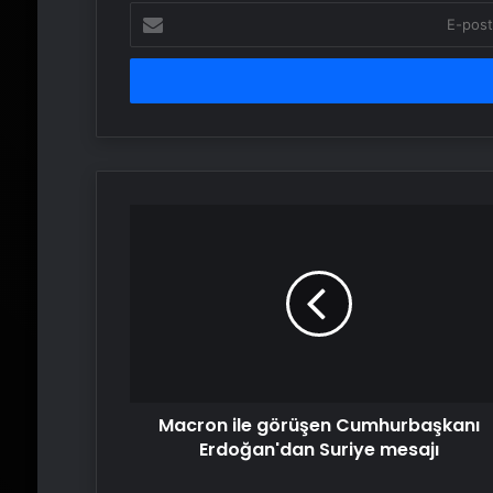
E-
posta
adresinizi
girin
Macron
ile
görüşen
Cumhurbaşkanı
Erdoğan'dan
Suriye
mesajı
Macron ile görüşen Cumhurbaşkanı
Erdoğan'dan Suriye mesajı