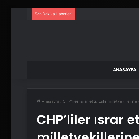
Son Dakika Haberleri
ANASAYFA
Anasayfa
/
CHP’liler ısrar etti: Eski milletvekilleri
CHP’liler ısrar et
milletvekillerin