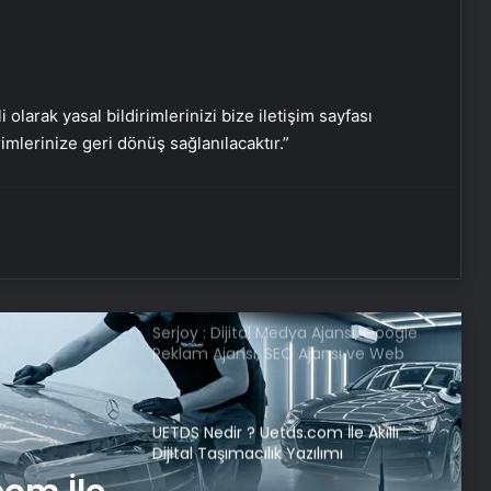
İtfaiyeciden çelişkili ifade! “Ölüm
gibi bir şey olacak”
i olarak yasal bildirimlerinizi bize iletişim sayfası
rimlerinize geri dönüş sağlanılacaktır.”
Van’da 84 kilo 460 gram esrar ele
geçirildi: 2 tutuklama
Şehidin naaşı memleketine getirildi
Serjoy : Dijital Medya Ajansı, Google
Reklam Ajansı, SEO Ajansı ve Web
Tasarım Ajansı
UETDS Nedir ? Uetds.com İle Akıllı
Dijital Taşımacılık Yazılımı