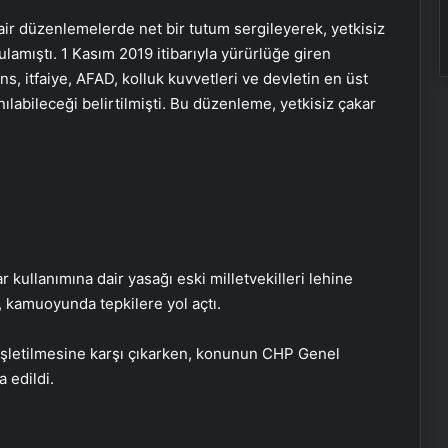
dair düzenlemelerde net bir tutum sergileyerek, yetkisiz
gulamıştı. 1 Kasım 2019 itibarıyla yürürlüğe giren
s, itfaiye, AFAD, kolluk kuvvetleri ve devletin en üst
labileceği belirtilmişti. Bu düzenleme, yetkisiz çakar
 kullanımına dair yasağı eski milletvekilleri lehine
 kamuoyunda tepkilere yol açtı.
Nevşehir’de balkondan düşen kadın
hayatını kaybetti
genişletilmesine karşı çıkarken, konunun CHP Genel
 edildi.
İBB Meclisi’nde suya yapılan zamlara
ilişkin soru önergesi verildi