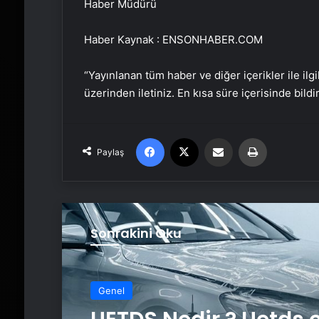
Haber Müdürü
Haber Kaynak : ENSONHABER.COM
“Yayınlanan tüm haber ve diğer içerikler ile ilgil
üzerinden iletiniz. En kısa süre içerisinde bildi
Facebook
X
Email'den paylaş
Yaz
Paylaş
Sonrakini Oku
Genel