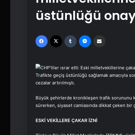
üstünlüğü onayı
Facebook
X
Tumblr
Messenger
Email'den paylaş
Trafikte geçiş üstünlüğü sağlamak amacıyla son
cezalar artırılmıştı.
Büyük şehirlerde kronikleşen trafik sorununu 
sürerken, siyaset camiasında dikkat çeken bir 
ESKİ VEKİLLERE ÇAKAR İZNİ