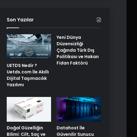
Son Yazılar
Yeni Dünya
Düzensizliği
Çağında Türk Dış
Politikası ve Hakan
Fidan Faktörü
UETDS Nedir ?
Uetds.com İle Akıllı
Dijital Taşımacılık
Yazılımı
Doğal Güzelliğin
Datahost İle
Bilimi: Cilt, Saç ve
Güvenilir Sunucu