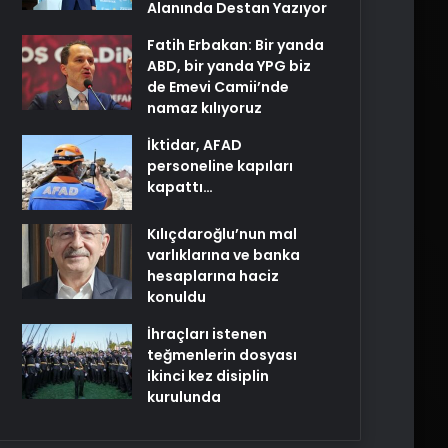
Alanında Destan Yazıyor
Fatih Erbakan: Bir yanda
ABD, bir yanda YPG biz
de Emevi Camii’nde
namaz kılıyoruz
İktidar, AFAD
personeline kapıları
kapattı…
Kılıçdaroğlu’nun mal
varlıklarına ve banka
hesaplarına haciz
konuldu
İhraçları istenen
teğmenlerin dosyası
ikinci kez disiplin
kurulunda