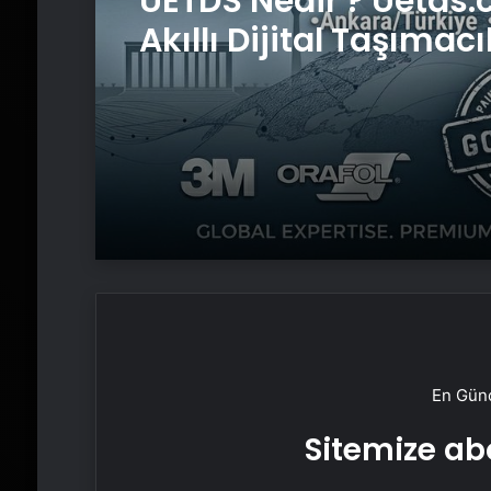
UETDS Nedir ? Uetds.
Akıllı Dijital Taşımacı
Yazılımı
En Günc
Sitemize abo