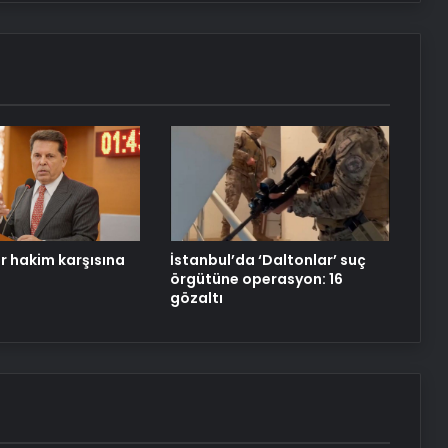
Yeni Dünya Düzensizliği Çağında
Türk Dış Politikası ve Hakan Fidan
Faktörü
Doğal Güzelliğin Bilimi: Cilt, Saç ve
Kirpiklerde Etkili Sonuçlar
Datahost İle Güvenilir Sunucu
Hizmetleri
 hakim karşısına
İstanbul’da ‘Daltonlar’ suç
örgütüne operasyon: 16
gözaltı