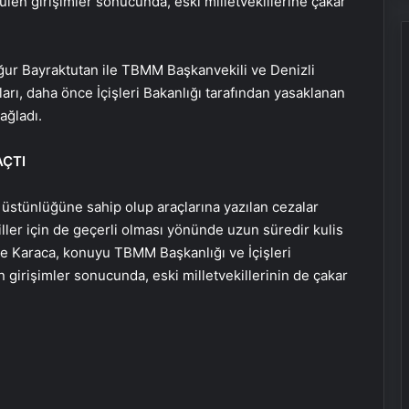
len girişimler sonucunda, eski milletvekillerine çakar
ğur Bayraktutan ile TBMM Başkanvekili ve Denizli
aları, daha önce İçişleri Bakanlığı tarafından yasaklanan
ağladı.
AÇTI
ş üstünlüğüne sahip olup araçlarına yazılan cezalar
ller için de geçerli olması yönünde uzun süredir kulis
ve Karaca, konuyu TBMM Başkanlığı ve İçişleri
an girişimler sonucunda, eski milletvekillerinin de çakar