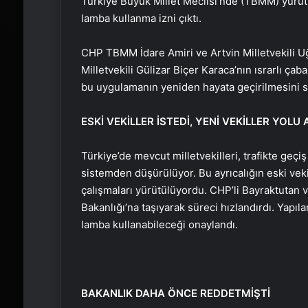
Türkiye Büyük Millet Meclisi’nde (TBMM) yürütü
lamba kullanma izni çıktı.
CHP TBMM İdare Amiri ve Artvin Milletvekili U
Milletvekili Gülizar Biçer Karaca’nın ısrarlı çab
bu uygulamanın yeniden hayata geçirilmesini s
ESKİ VEKİLLER İSTEDİ, YENİ VEKİLLER YOLU 
Türkiye’de mevcut milletvekilleri, trafikte geçi
sistemden düşürülüyor. Bu ayrıcalığın eski veki
çalışmaları yürütülüyordu. CHP’li Bayraktutan 
Bakanlığı’na taşıyarak süreci hızlandırdı. Yapıl
lamba kullanabileceği onaylandı.
BAKANLIK DAHA ÖNCE REDDETMİŞTİ