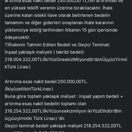
artırıma esas nakit bedel 250.000,00 TL.nın artırılması ile
en yüksek teklifi verenin üzerine bırakılacaktır. İhale
üzerine kalan istekli ilave olarak belirlenen bedelin
tamamını ve diğer giderleri onaylanan ihale kararının
yükleniciye tebliğ tarihinden itibaren 15 gün içerisinde
ödeyecektir.
7)İhalenin Tahmin Edilen Bedeli ve Geçici Teminat:
İnşaat yaklaşık maliyeti ( takribi bedel):
218.004.322,00TL(İkiYüzOnsekizMilyondörtbinÜçyüzYirmii
kTürk Lirası)
Artırıma esas nakit bedel:250.000,00TL.
(İkiyüzellibinTürkLirası)
Buna göre toplam yaklaşık maliyet : inşaat yapım bedeli +
artırıma esas nakit bedelin toplamı olan
218.254.322,00TL(İkiYüzonsekizmilyon ikiYüzEllidörtBin
üçyüzyirmiiki Türk Lirası) ‘dir.
Geçici teminat bedeli yaklaşık maliyet 218.254.322,00TL