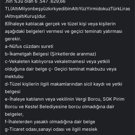
.nın %3ü olan 6 .547 .629,66
TL(AltıMilyonbeşyüzkırkyedibinAltıYüzYirmidokuzTürkLiras
ıAltnışaltıKuruş)dur.
8)İhaleye katılacak gerçek ve tüzel kişi veya kişilerin
aşağıdaki belgeleri vermesi ve geçici teminatı yatırması
gerekir.
a-Nüfus cüzdanı sureti
b-İkametgah Belgesi (Şirketlerde aranmaz)
c-Vekaleten katılıyorsa vekaletnamesi veya yetkili
olduğuna dair belge ç- Geçici teminat makbuzu veya
mektubu
d-Tüzel kişilerin ilgili makamlarından sicil kaydı ve yetki
belgesi
e-İhaleye katılanın veya vekilinin Vergi Borcu, SGK Pirim
Borcu ve Kestel Belediyesine borcu olmadığına dair
belgeler,
f-İhalelerden yasaklı olmadığına dair belge
g-Ticaret odası,sanayi odası ve ilgili meslek