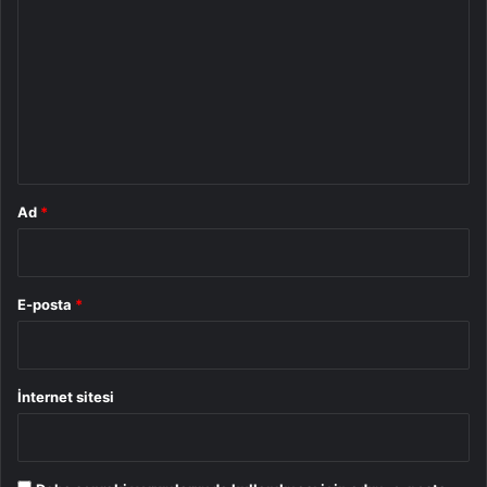
o
r
u
m
*
Ad
*
E-posta
*
İnternet sitesi