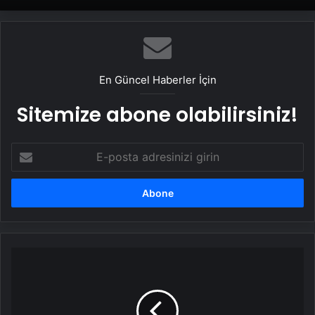
2 haftada kadınların libidosunu
yükseltiyor: 100 yıl önce bir Alman
geliştirmişti
En Güncel Haberler İçin
Sitemize abone olabilirsiniz!
E-
posta
adresinizi
girin
Avcılar’da
dehşet:
Eski
eş
aileyi