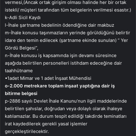
vermesi,(Ancak ortak girişim olması halinde her bir ortak
istekli/ müşteri tarafından tüm belgelerin verilmesi esastır.)
k-Adli Sicil Kaydı
l-İhale şartname bedelinin ödendiğine dair makbuz
m-İhale konusu taşınmazların yerinde görüldüğünü belirtir
idare den temin edilecek (şartname ekinde sunulan) ” Yer
Gördü Belgesi”,
n-İhale konusu iş kapsamında işin devamı süresince
aşağıda belirtilen personelleri istihdam edeceğine dair
taahhütname
•1adet Mimar ve 1 adet İnşaat Mühendisi
o-2.000 metrekare toplam inşaat yaptığına dair iş
bitirme belgesi
p-2886 sayılı Devlet İhale Kanunu’nun ilgili maddelerinde
belirtilen şahıslar, doğrudan veya dolaylı olarak ihaleye
katılamazlar. Bu durum tespit edildiği takdirde teminatları
irat kaydedilerek gerekli yasal işlemler
gerçekleştirilecektir.