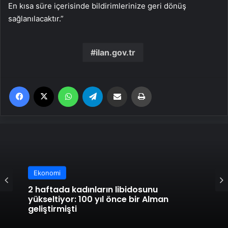
En kısa süre içerisinde bildirimlerinize geri dönüş
sağlanılacaktır.”
ilan.gov.tr
Facebook
X
WhatsApp
Telegram
Email'den paylaş
Yaz
Ekonomi
Ekonomi
Sağlıklı olduğu düşünülen 3 besinin tümör
büyümesini teşvik edebildiği ortaya çıktı!