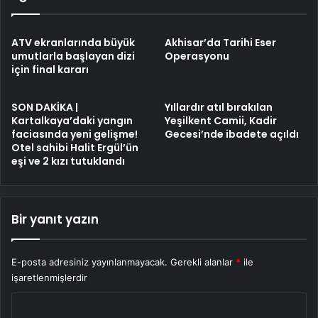
ATV ekranlarında büyük
Akhisar’da Tarihi Eser
umutlarla başlayan dizi
Operasyonu
için final kararı
SON DAKİKA |
Yıllardır atıl bırakılan
Kartalkaya’daki yangın
Yeşilkent Camii, Kadir
faciasında yeni gelişme!
Gecesi’nde ibadete açıldı
Otel sahibi Halit Ergül’ün
eşi ve 2 kızı tutuklandı
Bir yanıt yazın
E-posta adresiniz yayınlanmayacak.
Gerekli alanlar
*
ile
işaretlenmişlerdir
Y