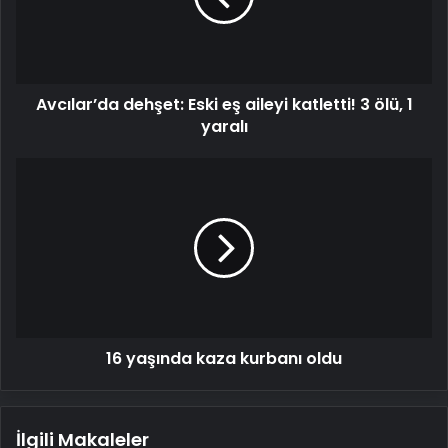
katletti!
3
ölü,
1
Avcılar’da dehşet: Eski eş aileyi katletti! 3 ölü, 1
yaralı
yaralı
16
yaşında
kaza
kurbanı
oldu
16 yaşında kaza kurbanı oldu
İlgili Makaleler