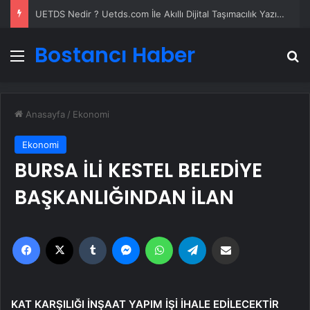
UETDS Nedir ? Uetds.com İle Akıllı Dijital Taşımacılık Yazılımı
Bostancı Haber
Menü
A
Anasayfa
/
Ekonomi
Ekonomi
BURSA İLİ KESTEL BELEDİYE
BAŞKANLIĞINDAN İLAN
Facebook
X
Tumblr
Messenger
WhatsApp
Telegram
Email'den paylaş
KAT KARŞILIĞI İNŞAAT YAPIM İŞİ İHALE
EDİLECEKTİR