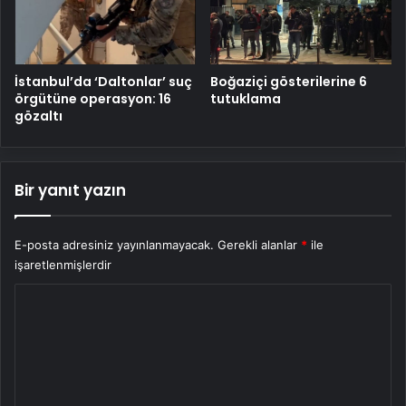
İstanbul’da ‘Daltonlar’ suç
Boğaziçi gösterilerine 6
örgütüne operasyon: 16
tutuklama
gözaltı
Bir yanıt yazın
E-posta adresiniz yayınlanmayacak.
Gerekli alanlar
*
ile
işaretlenmişlerdir
Y
o
r
u