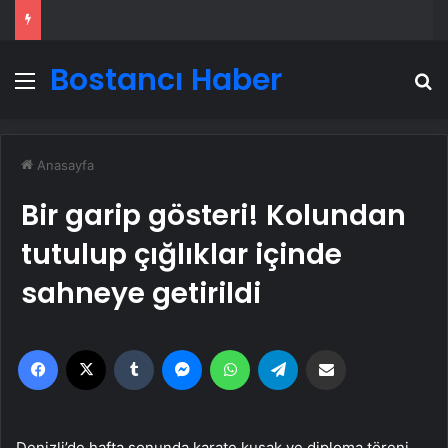
Bostancı Haber
Menü
A
Anasayfa
Bir garip gösteri! Kolundan
tutulup çığlıklar içinde
sahneye getirildi
Facebook
X
Tumblr
Messenger
WhatsApp
Telegram
Email'den paylaş
Denizli’de hafta sonunda karate kuşak ve diploma töreni