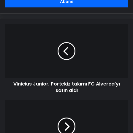
girin
Vinicius
Junior,
Portekiz
takımı
FC
Alverca'yı
satın
aldı
Vinicius Junior, Portekiz takımı FC Alverca'yı
satın aldı
67.
Grammy
Ödülleri
sahiplerini
buldu