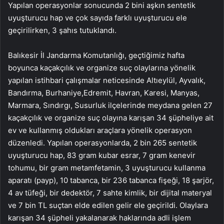
Yapılan operasyonlar sonucunda 2 bini aşkın sentetik
uyuşturucu hap ve çok sayıda farklı uyuşturucu ele
geçirilirken, 3 şahıs tutuklandı.
Balıkesir İl Jandarma Komutanlığı, geçtiğimiz hafta
boyunca kaçakçılık ve organize suç olaylarına yönelik
yapılan istihbari çalışmalar neticesinde Altıeylül, Ayvalık,
Bandırma, Burhaniye,Edremit, Havran, Karesi, Manyas,
Marmara, Sındırgı, Susurluk ilçelerinde meydana gelen 27
kaçakçılık ve organize suç olayına karışan 34 şüpheliye ait
ev ve kullanmış oldukları araçlara yönelik operasyon
düzenledi. Yapılan operasyonlarda, 2 bin 265 sentetik
uyuşturucu hap, 83 gram kubar esrar, 7 gram kenevir
tohumu, bir gram metamfetamin, 3 uyuşturucu kullanma
aparatı (payp), 10 tabanca, bir 236 tabanca fişeği, 18 şarjör,
4 av tüfeği, bir dedektör, 7 sahte kimlik, bir dijital materyal
ve 7 bin TL suçtan elde edilen gelir ele geçirildi. Olaylara
karışan 34 şüpheli yakalanarak haklarında adli işlem