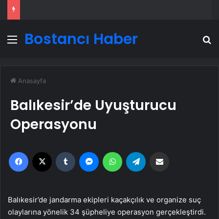
Bostancı Haber
Menü
A
Anasayfa
Balıkesir’de Uyuşturucu
Operasyonu
Facebook
X
Tumblr
Messenger
WhatsApp
Telegram
Email'den paylaş
Balıkesir’de jandarma ekipleri kaçakçılık ve organize suç
olaylarına yönelik 34 şüpheliye operasyon gerçekleştirdi.