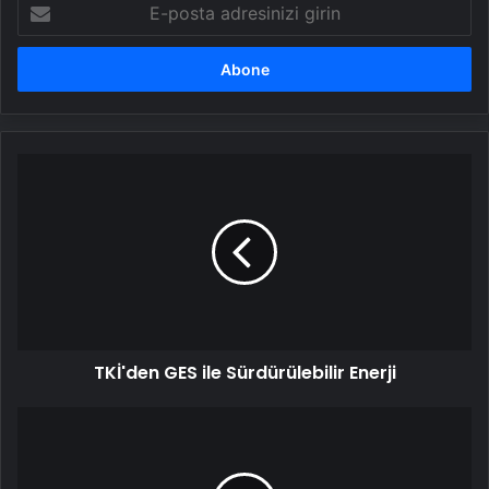
E-
posta
adresinizi
girin
TKİ'den
GES
ile
Sürdürülebilir
Enerji
TKİ'den GES ile Sürdürülebilir Enerji
Ağabeyini
Odunla
Döverek
Öldüren