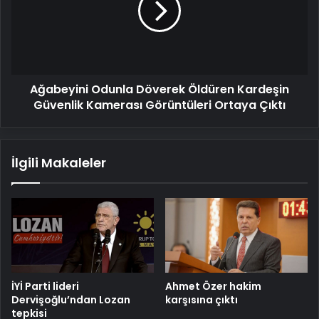
Kardeşin
Güvenlik
Kamerası
Görüntüleri
Ortaya
Ağabeyini Odunla Döverek Öldüren Kardeşin
Çıktı
Güvenlik Kamerası Görüntüleri Ortaya Çıktı
İlgili Makaleler
İYİ Parti lideri
Ahmet Özer hakim
Dervişoğlu’ndan Lozan
karşısına çıktı
tepkisi