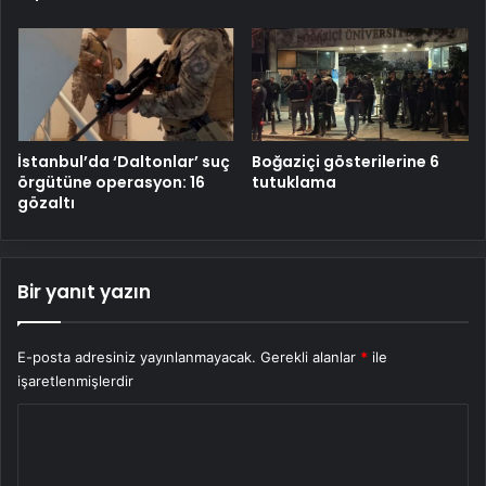
İstanbul’da ‘Daltonlar’ suç
Boğaziçi gösterilerine 6
örgütüne operasyon: 16
tutuklama
gözaltı
Bir yanıt yazın
E-posta adresiniz yayınlanmayacak.
Gerekli alanlar
*
ile
işaretlenmişlerdir
Y
o
r