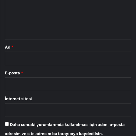
u
m
*
Ad
*
E-posta
*
İnternet sitesi
Daha sonraki yorumlarımda kullanılması için adım, e-posta
adresim ve site adresim bu tarayıcıya kaydedilsin.