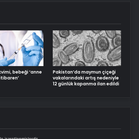
kvimi, bebeği ‘anne
Pakistan’da maymun çiçeği
itibaren’
vakalarındaki artış nedeniyle
12 günlük kapanma ilan edildi
le işaretlenmişlerdir