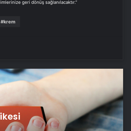
rimlerinize geri dönüş sağlanılacaktır.”
Elektronik sigara tehlikesi büyüyor!
krem
Havalar ısındı, güneş kremlerinde
sahteciliğe dikkat!
Aile hekimliklerinde ikamete dayalı
yeni uygulama başlıyor
Türk bilim insanları Alzheimer ve
Parkinson hastalıklarının erken
teşhisinde rol alacak
ABD’li adamın yılan zehrine karşı
bağışıklık kazanma deneyimi, yeni
ikesi
panzehir çalışmalarına ilham oldu