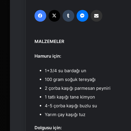
Facebook
X
Tumblr
Messenger
Email'den paylaş
MALZEMELER
Hamuru için:
1+3/4 su bardağı un
100 gram soğuk tereyağı
2 çorba kaşığı parmesan peyniri
1 tatlı kaşığı tane kimyon
4-5 çorba kaşığı buzlu su
Yarım çay kaşığı tuz
Dolgusu için: