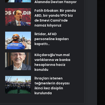
Alanında Destan Yazıyor
Fatih Erbakan: Bir yanda
ABD, bir yanda YPG biz
de Emevi Camii’nde
namaz kılıyoruz
İktidar, AFAD
personeline kapıları
kapattı…
Kılıçdaroğlu’nun mal
varlıklarına ve banka
hesaplarına haciz
konuldu
İhraçları istenen
teğmenlerin dosyası
ikinci kez disiplin
kurulunda