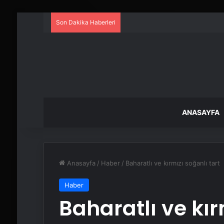
Son Dakika Haberleri
ANASAYFA
Anasayfa
/
Haber
/
Baharatlı ve kırmızı soğanlı tart
Haber
Baharatlı ve kır