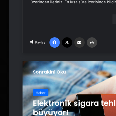
üzerinden iletiniz. En kısa süre içerisinde bildi
Facebook
X
Email'den paylaş
Yaz
Paylaş
Sonrakini Oku
Haber
Elektronik sigara tehl
büyüyor!