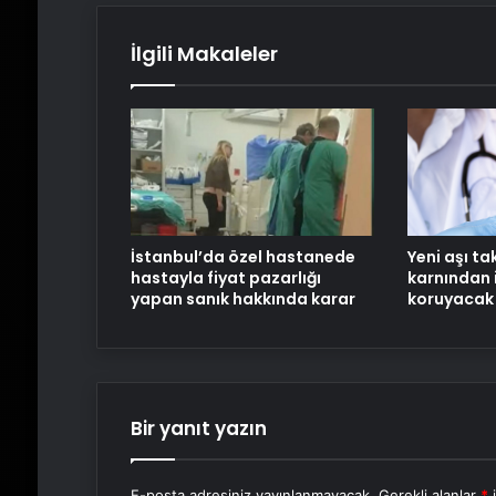
İlgili Makaleler
İstanbul’da özel hastanede
Yeni aşı ta
hastayla fiyat pazarlığı
karnından 
yapan sanık hakkında karar
koruyacak
Bir yanıt yazın
E-posta adresiniz yayınlanmayacak.
Gerekli alanlar
*
i