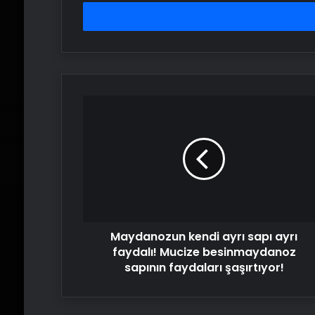
adresinizi
girin
Maydanozun
kendi
ayrı
sapı
ayrı
faydalı!
Mucize
besinmaydanoz
sapının
Maydanozun kendi ayrı sapı ayrı
faydaları
şaşırtıyor!
faydalı! Mucize besinmaydanoz
sapının faydaları şaşırtıyor!