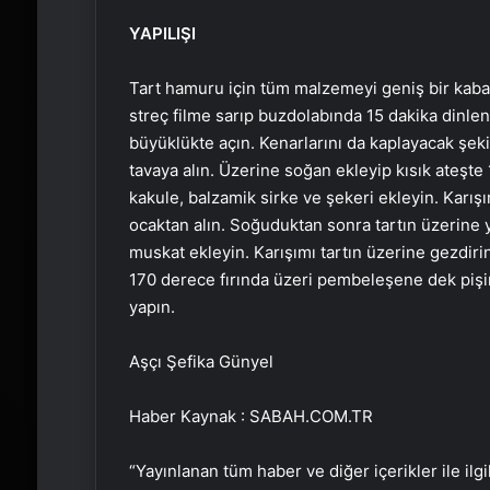
YAPILIŞI
Tart hamuru için tüm malzemeyi geniş bir kaba
streç filme sarıp buzdolabında 15 dakika dinlend
büyüklükte açın. Kenarlarını da kaplayacak şekil
tavaya alın. Üzerine soğan ekleyip kısık ateşte 1
kakule, balzamik sirke ve şekeri ekleyin. Karışı
ocaktan alın. Soğuduktan sonra tartın üzerine y
muskat ekleyin. Karışımı tartın üzerine gezdiri
170 derece fırında üzeri pembeleşene dek pişiri
yapın.
Aşçı Şefika Günyel
Haber Kaynak : SABAH.COM.TR
“Yayınlanan tüm haber ve diğer içerikler ile ilgil