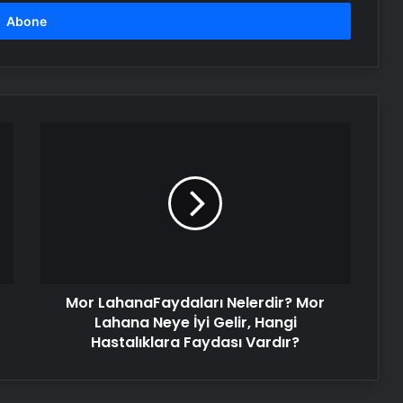
Mor
LahanaFaydaları
Nelerdir?
Mor
Lahana
Neye
İyi
Gelir,
Hangi
Mor LahanaFaydaları Nelerdir? Mor
Hastalıklara
Faydası
Lahana Neye İyi Gelir, Hangi
Vardır?
Hastalıklara Faydası Vardır?