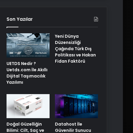
Son Yazılar
Yeni Dünya
Düzensizliği
Çağında Türk Dış
Politikası ve Hakan
Fidan Faktörü
UETDS Nedir ?
Uetds.com İle Akıllı
Dijital Taşımacılık
Yazılımı
Doğal Güzelliğin
Datahost İle
Bilimi: Cilt, Saç ve
Güvenilir Sunucu