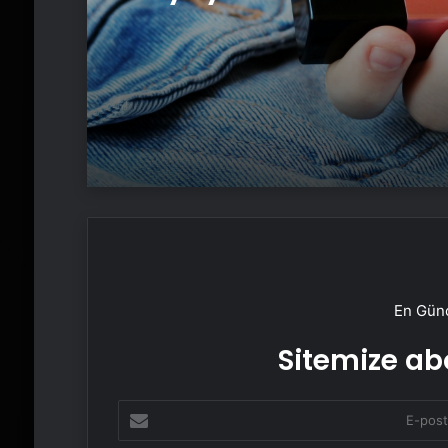
En Günc
Sitemize abo
E-
posta