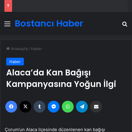
Bostancı Haber
Menü
A
Anasayfa
/
Haber
Haber
Alaca’da Kan Bağışı
Kampanyasına Yoğun İlgi
Facebook
X
Tumblr
Messenger
WhatsApp
Telegram
Email'den paylaş
Çorum’un Alaca ilçesinde düzenlenen kan bağışı