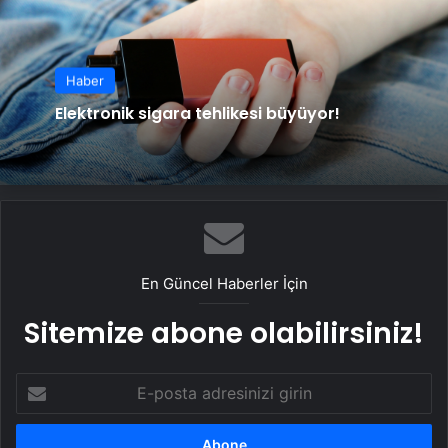
Haber
Elektronik sigara tehlikesi büyüyor!
En Güncel Haberler İçin
Sitemize abone olabilirsiniz!
E-
posta
adresinizi
girin