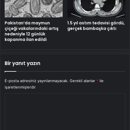
Pakistan’da maymun
1.5 yıl astım tedavisi gördü,
çiçeği vakalarındaki artış
gerçek bambaşka çıktı
nedeniyle 12 günlük
kapanma ilan edildi
Bir yanıt yazın
E-posta adresiniz yayınlanmayacak.
Gerekli alanlar
*
ile
işaretlenmişlerdir
Y
o
r
u