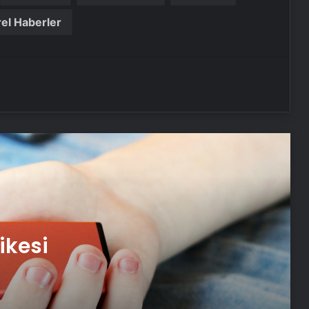
el Haberler
Türk bilim insanları Alzheimer ve
Parkinson hastalıklarının erken
teşhisinde rol alacak
Havalar ısındı, güneş kremlerinde
sahteciliğe dikkat!
Aile hekimliklerinde ikamete dayalı
yeni uygulama başlıyor
ABD’li adamın yılan zehrine karşı
bağışıklık kazanma deneyimi, yeni
ikesi
panzehir çalışmalarına ilham oldu
‘Kalp krizi geçirirken öksürün’ inanışı,
şehir efsanesi