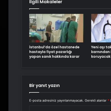
İlgili Makaleler
İstanbul’da özel hastanede
Yeni aşı ta
hastayla fiyat pazarlığı
karnından 
yapan sanık hakkında karar
koruyacak
Bir yanıt yazın
E-posta adresiniz yayınlanmayacak.
Gerekli alanlar
*
i
Y