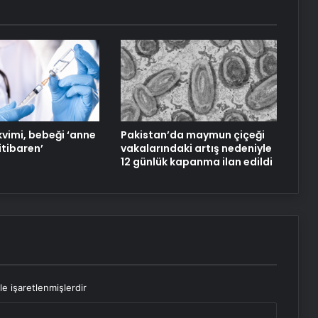
kvimi, bebeği ‘anne
Pakistan’da maymun çiçeği
itibaren’
vakalarındaki artış nedeniyle
12 günlük kapanma ilan edildi
le işaretlenmişlerdir