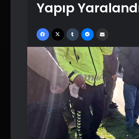
Yapıp Yaraland
Facebook
X
Tumblr
Messenger
Email'den paylaş