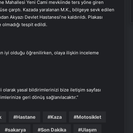
e Mahallesi Yeni Cami mevkiinde ters yöne giren
üse çarptı. Kazada yaralanan M.K., bölgeye sevk edilen
ndan Akyazı Devlet Hastanesi’ne kaldırıldı. Plakası
olmadığı tespit edildi.
yi olduğu öğrenilirken, olaya ilişkin inceleme
i olarak yasal bildirimlerinizi bize iletişim sayfası
rimlerinize geri dönüş sağlanılacaktır.”
k
Hastane
Kaza
Motosiklet
Elektronik sigara tehlikesi büyüyor!
sakarya
Son Dakika
Ulaşım