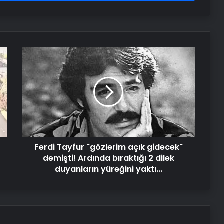
Ferdi
Tayfur
"gözlerim
açık
gidecek"
demişti!
Ardında
bıraktığı
2
Ferdi Tayfur "gözlerim açık gidecek"
dilek
duyanların
demişti! Ardında bıraktığı 2 dilek
yüreğini
duyanların yüreğini yaktı...
yaktı...