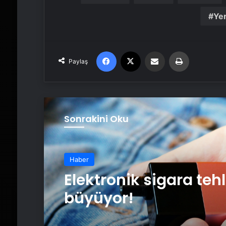
Yer
Facebook
X
Email'den paylaş
Yaz
Paylaş
Sonrakini Oku
Haber
Elektronik sigara tehl
büyüyor!