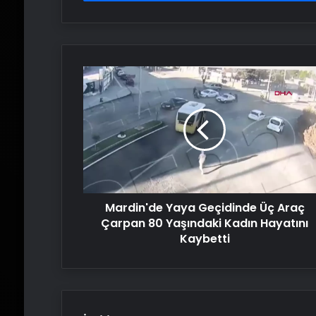
Mardin'de
Yaya
Geçidinde
Üç
Araç
Çarpan
80
Yaşındaki
Kadın
Mardin'de Yaya Geçidinde Üç Araç
Hayatını
Kaybetti
Çarpan 80 Yaşındaki Kadın Hayatını
Kaybetti