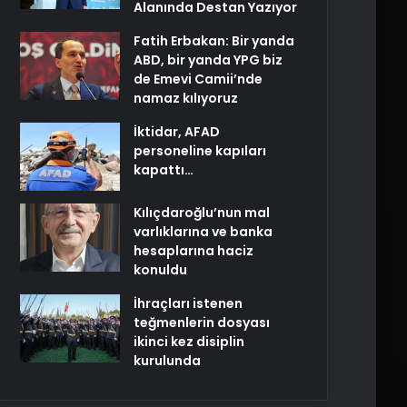
Alanında Destan Yazıyor
Fatih Erbakan: Bir yanda
ABD, bir yanda YPG biz
de Emevi Camii’nde
namaz kılıyoruz
İktidar, AFAD
personeline kapıları
kapattı…
Kılıçdaroğlu’nun mal
varlıklarına ve banka
hesaplarına haciz
konuldu
İhraçları istenen
teğmenlerin dosyası
ikinci kez disiplin
kurulunda