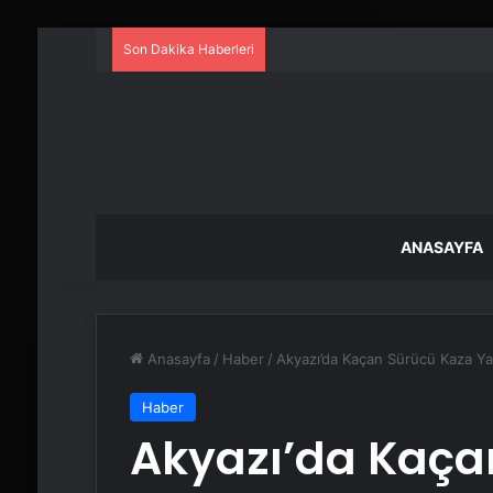
Son Dakika Haberleri
ANASAYFA
Anasayfa
/
Haber
/
Akyazı’da Kaçan Sürücü Kaza Ya
Haber
Akyazı’da Kaça