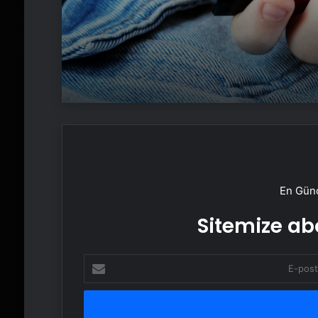
En Günc
Sitemize abo
E-
posta
adresinizi
girin