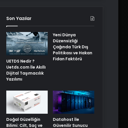
Son Yazılar
Yeni Dünya
Düzensizliği
Çağında Türk Dış
Politikası ve Hakan
Fidan Faktörü
UETDS Nedir ?
Uetds.com İle Akıllı
Dijital Taşımacılık
Yazılımı
Doğal Güzelliğin
Datahost İle
Bilimi: Cilt, Saç ve
Güvenilir Sunucu