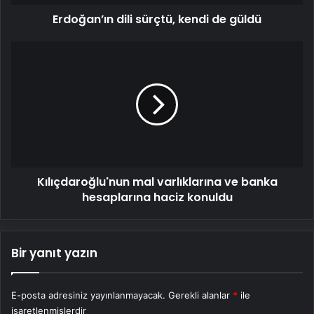
Erdoğan’ın dili sürçtü, kendi de güldü
Kılıçdaroğlu'nun
mal
varlıklarına
ve
banka
hesaplarına
haciz
konuldu
Kılıçdaroğlu'nun mal varlıklarına ve banka
hesaplarına haciz konuldu
Bir yanıt yazın
E-posta adresiniz yayınlanmayacak.
Gerekli alanlar
*
ile
işaretlenmişlerdir