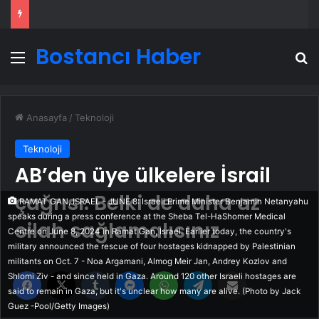
Bostancı Haber
Menü
A
Anasayfa
/
Teknoloji
Teknoloji
AB’den üye ülkelere İsrail
çağrısı: Belki de daha az
RAMAT GAN, ISRAEL - JUNE 8: Israeli Prime Minister Benjamin Netanyahu
speaks during a press conference at the Sheba Tel-HaShomer Medical
silah sağlamalısınız
Centre on June 8, 2024 in Ramat Gan, Israel. Earlier today, the country's
military announced the rescue of four hostages kidnapped by Palestinian
militants on Oct. 7 - Noa Argamani, Almog Meir Jan, Andrey Kozlov and
Facebook
X
Tumblr
Messenger
WhatsApp
Telegram
Email'den paylaş
Shlomi Ziv - and since held in Gaza. Around 120 other Israeli hostages are
said to remain in Gaza, but it's unclear how many are alive. (Photo by Jack
Guez -Pool/Getty Images)