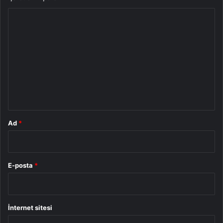
Y
o
r
u
m
*
Ad
*
E-posta
*
İnternet sitesi