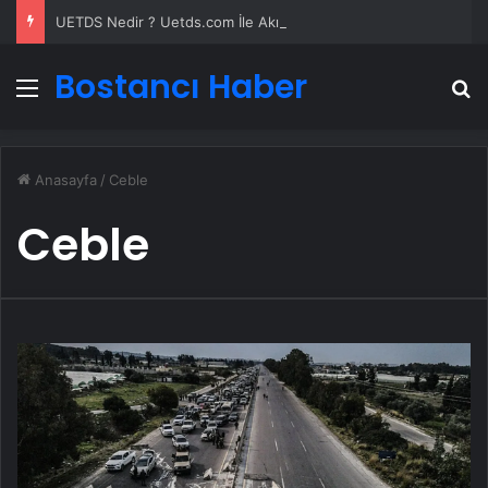
UETDS Nedir ? Uetds.com İle Akıllı Dijital Taşımacılık Yazılımı
Bostancı Haber
Menü
A
Anasayfa
/
Ceble
Ceble